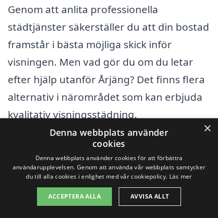
Genom att anlita professionella
städtjänster säkerställer du att din bostad
framstår i bästa möjliga skick inför
visningen. Men vad gör du om du letar
efter hjälp utanför Årjäng? Det finns flera
alternativ i närområdet som kan erbjuda
kvalitativ visningsstädning.
×
Denna webbplats använder
cookies
Det är enklare än du tror att hitta duktiga
Denna webbplats använder cookies för att förbättra
städföretag i närliggande städer. Här är
användarupplevelsen. Genom att använda vår webbplats samtycker
du till alla cookies i enlighet med vår cookiepolicy.
Läs mer
några av de städer där du kan leta efter
professionell visningsstädning:
ACCEPTERA ALLA
AVVISA ALLT