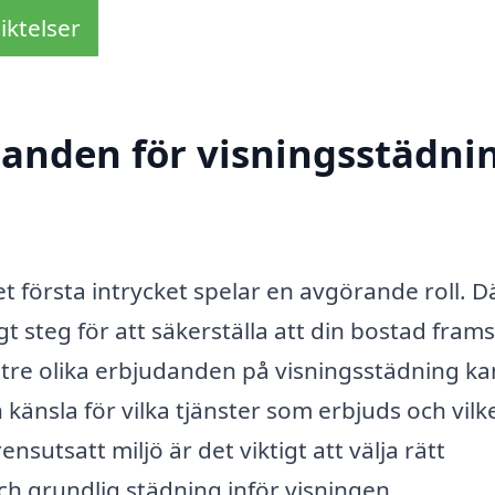
iktelser
danden för visningsstädnin
et första intrycket spelar en avgörande roll. D
gt steg för att säkerställa att din bostad frams
t tre olika erbjudanden på visningsstädning k
 känsla för vilka tjänster som erbjuds och vilk
nsutsatt miljö är det viktigt att välja rätt
ch grundlig städning inför visningen.