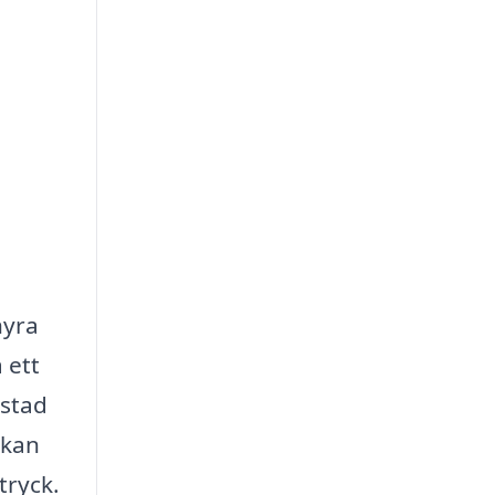
hyra
 ett
ostad
 kan
tryck.