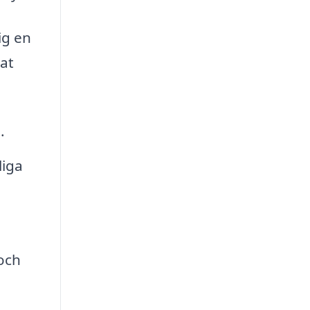
ig en
rat
.
liga
och