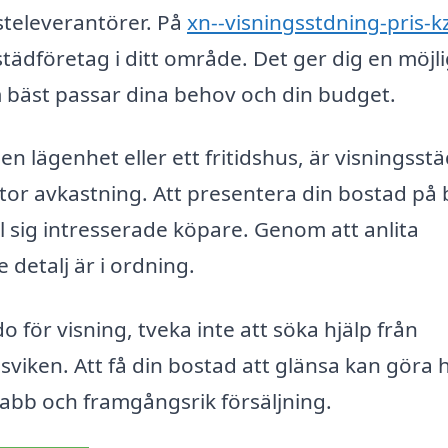
steleverantörer. På
xn--visningsstdning-pris-k
städföretag i ditt område. Det ger dig en möjl
om bäst passar dina behov och din budget.
 en lägenhet eller ett fritidshus, är visningsst
tor avkastning. Att presentera din bostad på 
ll sig intresserade köpare. Genom att anlita
 detalj är i ordning.
 för visning, tveka inte att söka hjälp från
viken. Att få din bostad att glänsa kan göra 
snabb och framgångsrik försäljning.