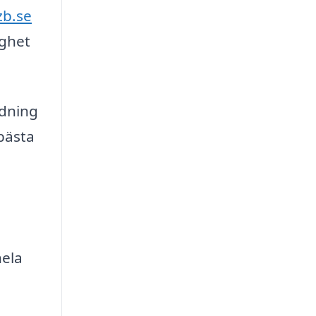
zb.se
ighet
ädning
bästa
hela