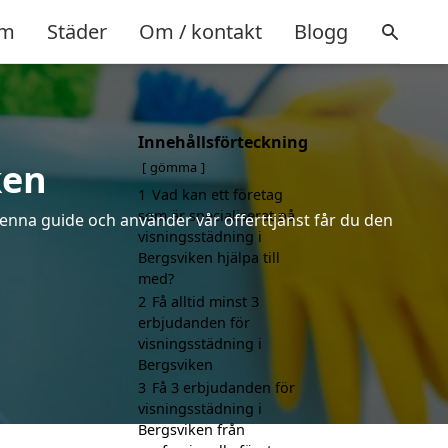
m
Städer
Om / kontakt
Blogg
Innehållsförteckning
ken
gömma
1
Vad kan ett företag
som är specialiserat på
denna guide och använder vår offerttjänst får du den
visningsstädning i
Bergsviken hjälpa till
med?
2
Få alltid minst 3
erbjudanden för
visningsstädning i
Bergsviken
3
Få 3 erbjudanden för
visningsstädning i
Bergsviken från