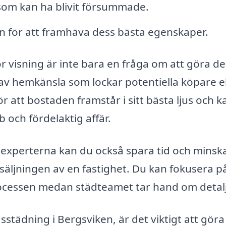
 som kan ha blivit försummade.
en för att framhäva dess bästa egenskaper.
ör visning är inte bara en fråga om att göra d
av hemkänsla som lockar potentiella köpare el
r att bostaden framstår i sitt bästa ljus och k
 och fördelaktig affär.
 experterna kan du också spara tid och minsk
säljningen av en fastighet. Du kan fokusera p
processen medan städteamet tar hand om detal
gsstädning i Bergsviken, är det viktigt att göra