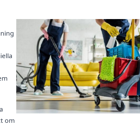
dning
iella
hem
ta
tt om
l