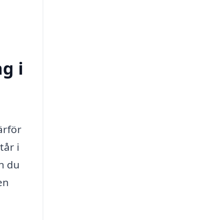
g i
ärför
tår i
an du
en