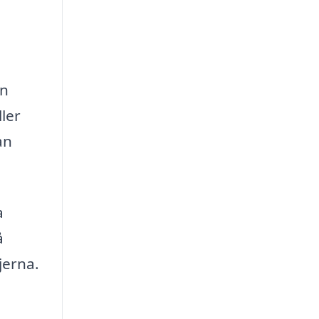
en
ler
an
a
å
jerna.