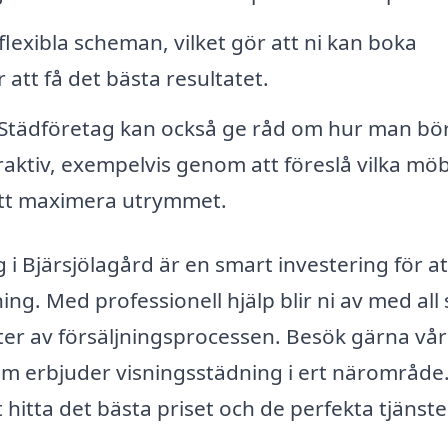
exibla scheman, vilket gör att ni kan boka
att få det bästa resultatet.
Städföretag kan också ge råd om hur man bö
raktiv, exempelvis genom att föreslå vilka möb
r att maximera utrymmet.
g i Bjärsjölagård är en smart investering för a
ng. Med professionell hjälp blir ni av med all 
ter av försäljningsprocessen. Besök gärna vår
som erbjuder visningsstädning i ert närområde
t hitta det bästa priset och de perfekta tjänst