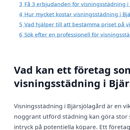
3
Få 3 erbjudanden för visningsstädning i 
4
Hur mycket kostar visningsstädning i Bj
5
Vad hjälper till att bestämma priset på v
6
Sök efter en professionell för visningss
Vad kan ett företag som
visningsstädning i Bjär
Visningsstädning i Bjärsjölagård är en vikt
noggrant utförd städning kan göra stor sk
intryck på potentiella köpare. Ett företa