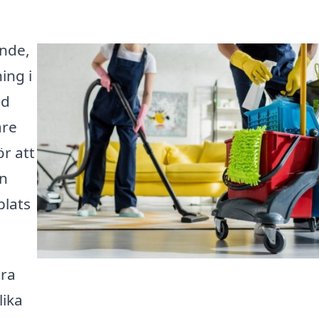
ande,
ing i
ad
are
ör att
an
plats
ära
lika