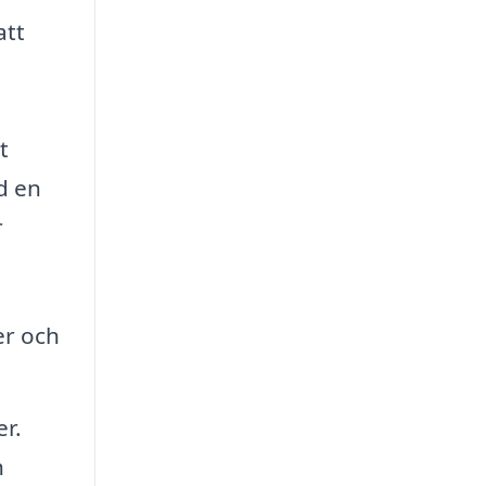
att
t
id en
r
er och
r.
h