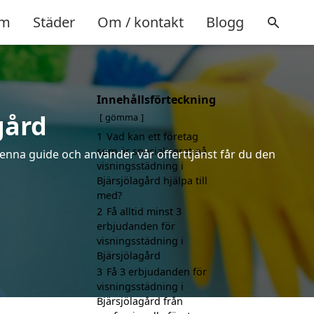
m
Städer
Om / kontakt
Blogg
Innehållsförteckning
gård
gömma
1
Vad kan ett företag
som är specialiserat på
denna guide och använder vår offerttjänst får du den
visningsstädning i
Bjärsjölagård hjälpa till
med?
2
Få alltid minst 3
erbjudanden för
visningsstädning i
Bjärsjölagård
3
Få 3 erbjudanden för
visningsstädning i
Bjärsjölagård från