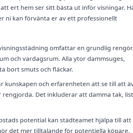
att ert hem ser sitt bästa ut inför visningar. H
er ni kan förvänta er av ett professionellt
 visningsstädning omfattar en grundlig rengö
drum och vardagsrum. Alla ytor dammsuges,
a bort smuts och fläckar.
r kunskapen och erfarenheten att se till att ä
rengjorda. Det inkluderar att damma tak, lis
stads potential kan städteamet hjälpa till att
ör det mer tilltalande för potentiella köpare.