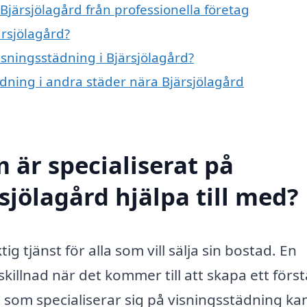
Bjärsjölagård från professionella företag
ärsjölagård?
isningsstädning i Bjärsjölagård?
tädning i andra städer nära Bjärsjölagård
 är specialiserat på
sjölagård hjälpa till med?
ig tjänst för alla som vill sälja sin bostad. En
illnad när det kommer till att skapa ett först
g som specialiserar sig på visningsstädning ka