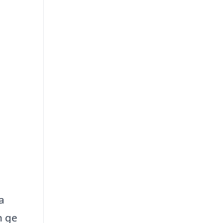
a
n ge