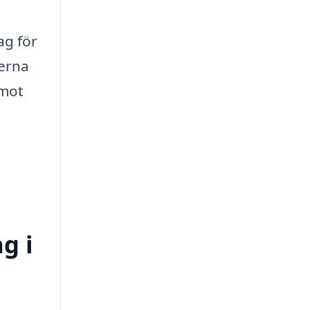
ag för
serna
 mot
g i