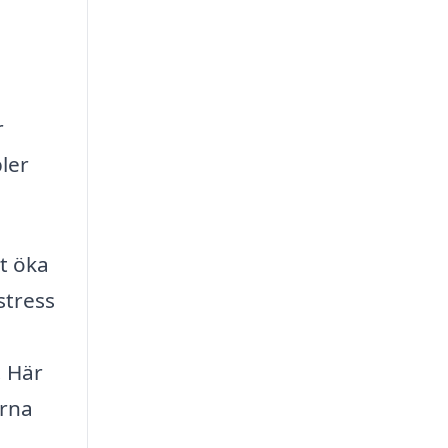
r
ler
tt öka
stress
. Här
erna