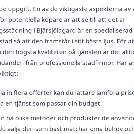
e uppgift. En av de viktigaste aspekterna av 
ör potentiella köpare är att se till att det är
gsstädning i Bjärsjölagård är en specialiserad
stad så att den framstår i sitt bästa ljus. För at
h den högsta kvaliteten på tjänsten är det allt
judanden från professionella städfirmor. Här ä
iktigt:
 in flera offerter kan du lättare jämföra pris
itta en tjänst som passar din budget.
an ha olika metoder och produkter de använde
du välja den som bäst matchar dina behov oc