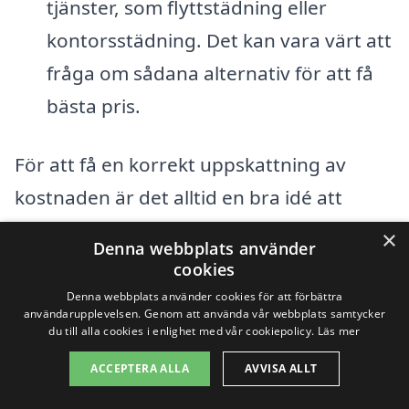
tjänster, som flyttstädning eller
kontorsstädning. Det kan vara värt att
fråga om sådana alternativ för att få
bästa pris.
För att få en korrekt uppskattning av
kostnaden är det alltid en bra idé att
samla in flera offerter från olika
×
Denna webbplats använder
städföretag som erbjuder
cookies
visningsstädning i Björnänge. Genom vår
Denna webbplats använder cookies för att förbättra
användarupplevelsen. Genom att använda vår webbplats samtycker
plattform kan du enkelt få kontakt med
du till alla cookies i enlighet med vår cookiepolicy.
Läs mer
flera professionella aktörer och jämföra
ACCEPTERA ALLA
AVVISA ALLT
priser och tjänster. Det är också viktigt att