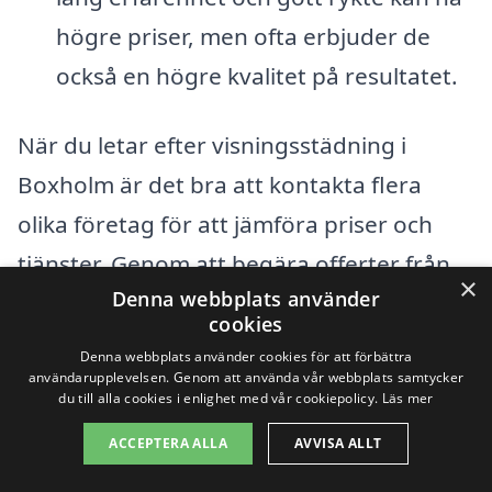
högre priser, men ofta erbjuder de
också en högre kvalitet på resultatet.
När du letar efter visningsstädning i
Boxholm är det bra att kontakta flera
olika företag för att jämföra priser och
tjänster. Genom att begära offerter från
×
Denna webbplats använder
olika städföretag kan du få en klarare
cookies
uppfattning om marknadspriserna och
Denna webbplats använder cookies för att förbättra
vad du kan förvänta dig för din
användarupplevelsen. Genom att använda vår webbplats samtycker
du till alla cookies i enlighet med vår cookiepolicy.
Läs mer
investering. Kom ihåg att läsa recensioner
ACCEPTERA ALLA
AVVISA ALLT
och betyg från andra kunder för att få en