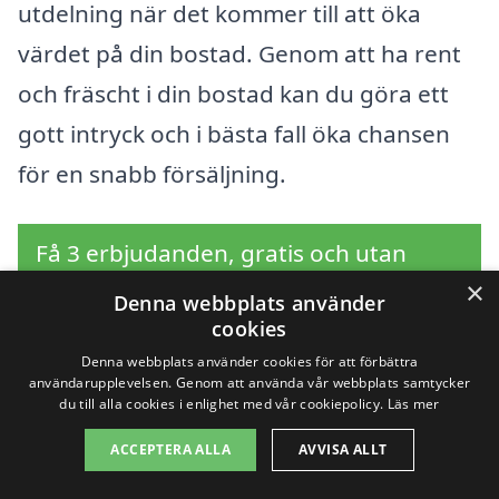
utdelning när det kommer till att öka
värdet på din bostad. Genom att ha rent
och fräscht i din bostad kan du göra ett
gott intryck och i bästa fall öka chansen
för en snabb försäljning.
Få 3 erbjudanden, gratis och utan
×
förpliktelser
Denna webbplats använder
cookies
Denna webbplats använder cookies för att förbättra
användarupplevelsen. Genom att använda vår webbplats samtycker
Sök efter en
du till alla cookies i enlighet med vår cookiepolicy.
Läs mer
ACCEPTERA ALLA
AVVISA ALLT
professionell för