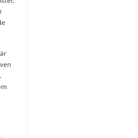
ster.
r
de
 är
även
.
som