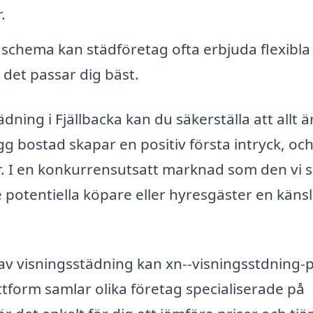
.
 schema kan städföretag ofta erbjuda flexibla 
 det passar dig bäst.
ning i Fjällbacka kan du säkerställa att allt är
gg bostad skapar en positiv första intryck, oc
rer. I en konkurrensutsatt marknad som den vi 
 ge potentiella köpare eller hyresgäster en käns
 av visningsstädning kan xn--visningsstdning-p
ttform samlar olika företag specialiserade på