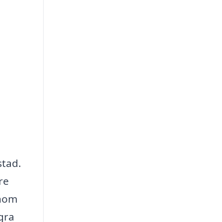
stad.
re
inom
gra