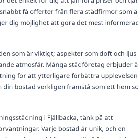
r det enkelt för dig att jämföra priser och tjän
snabbt få offerter från flera städfirmor som ä
h ger dig möjlighet att göra det mest informera
den som är viktigt; aspekter som doft och ljus
dande atmosfär. Många städföretag erbjuder 
tning för att ytterligare förbättra upplevelsen
 din bostad verkligen framstå som ett hem 
sningsstädning i Fjällbacka, tänk på att
rväntningar. Varje bostad är unik, och en