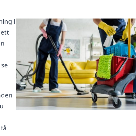
ning i
 ett
En
 se
anden
du
 få