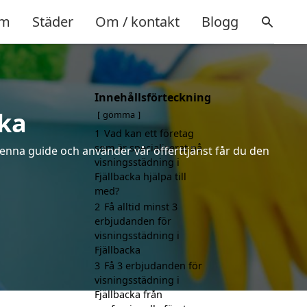
m
Städer
Om / kontakt
Blogg
Innehållsförteckning
cka
gömma
1
Vad kan ett företag
som är specialiserat på
denna guide och använder vår offerttjänst får du den
visningsstädning i
Fjällbacka hjälpa till
med?
2
Få alltid minst 3
erbjudanden för
visningsstädning i
Fjällbacka
3
Få 3 erbjudanden för
visningsstädning i
Fjällbacka från