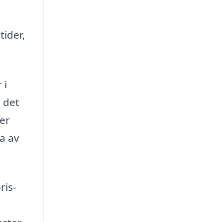
tider,
 i
h det
ser
la av
ris-