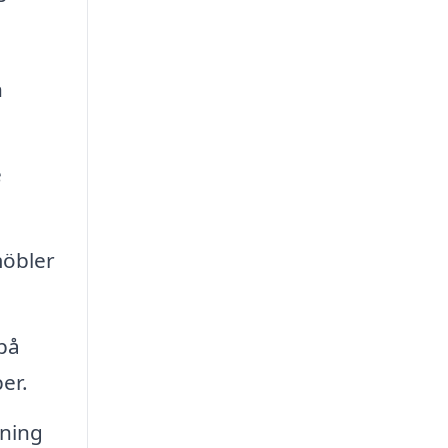
h
e
möbler
på
er.
dning