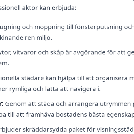
ssionell aktör kan erbjuda:
ugning och moppning till fönsterputsning oc
kinande ren miljö.
or, vitvaror och skåp är avgörande för att g
hem.
onella städare kan hjälpa till att organisera 
r rymliga och lätta att navigera i.
r:
Genom att städa och arrangera utrymmen 
lpa till att framhäva bostadens bästa egenskap
bjuder skräddarsydda paket för visningsstä