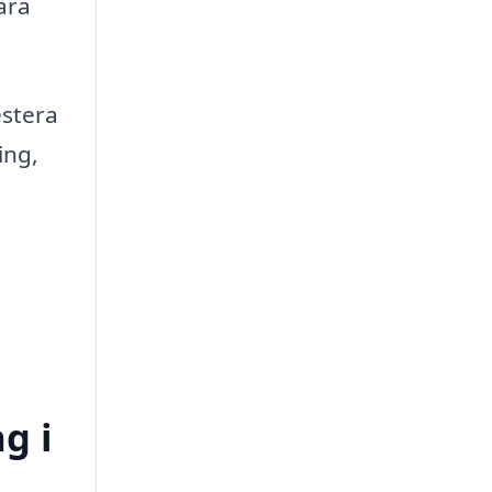
ära
estera
ing,
g i