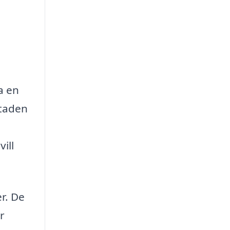
a en
staden
ill
r. De
r