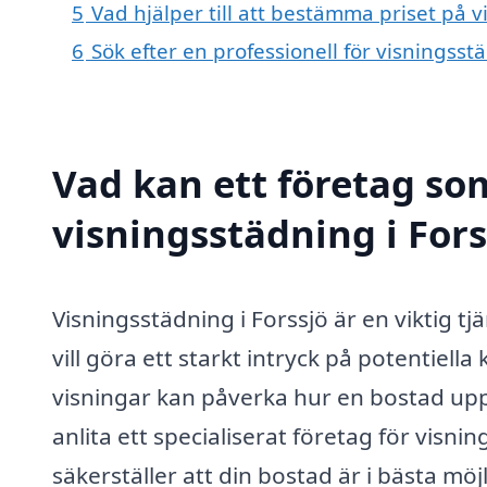
5
Vad hjälper till att bestämma priset på v
6
Sök efter en professionell för visningsst
Vad kan ett företag som
visningsstädning i Fors
Visningsstädning i Forssjö är en viktig t
vill göra ett starkt intryck på potentiell
visningar kan påverka hur en bostad upp
anlita ett specialiserat företag för visn
säkerställer att din bostad är i bästa mö