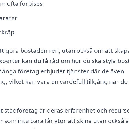
om ofta förbises
arater
skräp
tt göra bostaden ren, utan också om att skap
xperter kan du få råd om hur du ska styla bo
 Många företag erbjuder tjänster där de även
g, vilket kan vara en värdefull tillgång när du v
lt städföretag är deras erfarenhet och resurse
er som inte bara får ytor att skina utan också ä