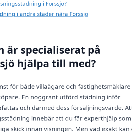
isningsstädning i Forssjö?
ädning i andra städer nära Forssjö
 är specialiserat på
sjö hjälpa till med?
jänst för både villaägare och fastighetsmäklar
a köpare. En noggrant utförd städning inför
fattas och därmed dess försäljningsvärde. At
ingsstädning innebär att du får experthjälp som
jliga skick innan visningen. Men vad exakt kan 