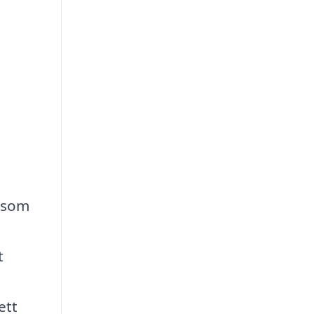
e som
t
ett