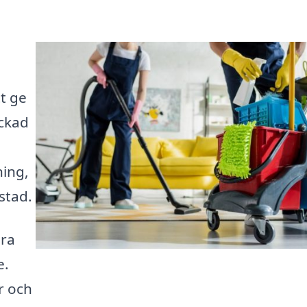
t ge
yckad
ning,
stad.
ära
e.
r och