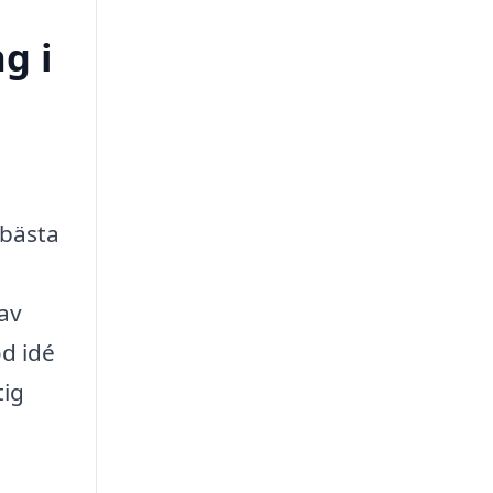
g i
 bästa
 av
od idé
tig