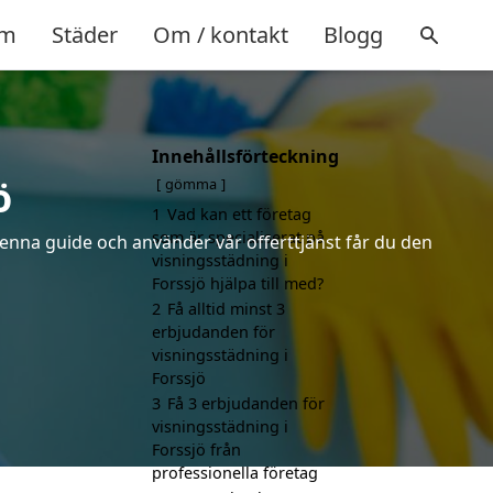
m
Städer
Om / kontakt
Blogg
Innehållsförteckning
ö
gömma
1
Vad kan ett företag
som är specialiserat på
denna guide och använder vår offerttjänst får du den
visningsstädning i
Forssjö hjälpa till med?
2
Få alltid minst 3
erbjudanden för
visningsstädning i
Forssjö
3
Få 3 erbjudanden för
visningsstädning i
Forssjö från
professionella företag