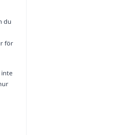
n du
r för
 inte
hur