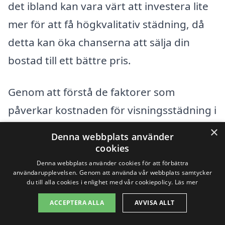
det ibland kan vara värt att investera lite
mer för att få högkvalitativ städning, då
detta kan öka chanserna att sälja din
bostad till ett bättre pris.
Genom att förstå de faktorer som
påverkar kostnaden för visningsstädning i
Gåvsta kan du göra informerade val och
×
Denna webbplats använder
säkerställa att din bostad ser sitt bästa ut
cookies
inför visningar.
Denna webbplats använder cookies för att förbättra
användarupplevelsen. Genom att använda vår webbplats samtycker
du till alla cookies i enlighet med vår cookiepolicy.
Läs mer
Få 3 erbjudanden, gratis och utan
ACCEPTERA ALLA
AVVISA ALLT
förpliktelser