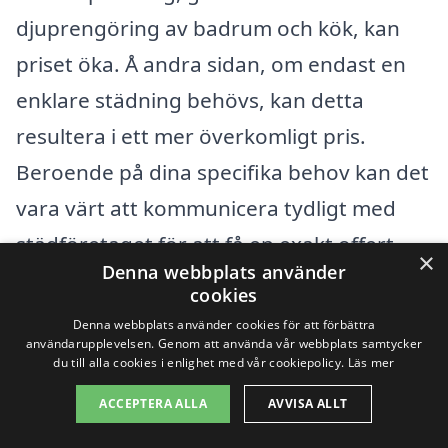
djuprengöring av badrum och kök, kan
priset öka. Å andra sidan, om endast en
enklare städning behövs, kan detta
resultera i ett mer överkomligt pris.
Beroende på dina specifika behov kan det
vara värt att kommunicera tydligt med
städföretaget för att få en exakt offert.
×
Denna webbplats använder
cookies
Ytterligare faktorer som kan spela in i
Denna webbplats använder cookies för att förbättra
prissättningen inkluderar:
användarupplevelsen. Genom att använda vår webbplats samtycker
du till alla cookies i enlighet med vår cookiepolicy.
Läs mer
Företagets erfarenhet och rykte: Mer
ACCEPTERA ALLA
AVVISA ALLT
etablerade företag kan ta ut högre