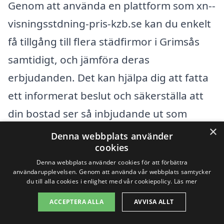
Genom att använda en plattform som xn--
visningsstdning-pris-kzb.se kan du enkelt
få tillgång till flera städfirmor i Grimsås
samtidigt, och jämföra deras
erbjudanden. Det kan hjälpa dig att fatta
ett informerat beslut och säkerställa att
din bostad ser så inbjudande ut som
×
möjligt på visningsdagen.
Denna webbplats använder
cookies
Denna webbplats använder cookies för att förbättra
Få 3 erbjudanden, gratis och utan
användarupplevelsen. Genom att använda vår webbplats samtycker
du till alla cookies i enlighet med vår cookiepolicy.
Läs mer
förpliktelser
ACCEPTERA ALLA
AVVISA ALLT