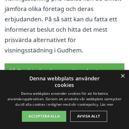
jämföra olika företag och deras
erbjudanden. På så sätt kan du fatta ett
informerat beslut och hitta det mest
prisvärda alternativet för
visningsstädning i Gudhem.
Få 3 erbjudanden, gratis och utan
×
Denna webbplats använder
förpliktelser
cookies
Denna webbplats använder cookies för att förbättra
användarupplevelsen. Genom att använda vår webbplats samtycker
du till alla cookies i enlighet med vår cookiepolicy.
Läs mer
Sök efter en
ACCEPTERA ALLA
AVVISA ALLT
professionell för