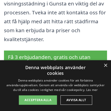
visningsstädning i Gunsta en viktig del av
processen. Tveka inte att kontakta oss för
att få hjälp med att hitta rätt städfirma
som kan erbjuda bra priser och
kvalitetstjänster.
Få 3 erbjudanden, gratis och utan
×
förpliktelser
Denna webbplats använder
cookies
Denna webbplats använder cookies för att förbättra
användarupplevelsen. Genom att använda vår webbplats samtycker
du till alla cookies i enlighet med vår cookiepolicy.
Läs mer
Sök efter en
ACCEPTERA ALLA
AVVISA ALLT
professionell för