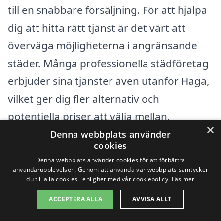
till en snabbare försäljning. För att hjälpa
dig att hitta rätt tjänst är det värt att
överväga möjligheterna i angränsande
städer. Många professionella städföretag
erbjuder sina tjänster även utanför Haga,
vilket ger dig fler alternativ och
potentiella priser att välja mellan.
×
Denna webbplats använder
cookies
Några av de närliggande städerna där du
Denna webbplats använder cookies för att förbättra
kan hitta företag för visningsstädning
användarupplevelsen. Genom att använda vår webbplats samtycker
du till alla cookies i enlighet med vår cookiepolicy.
Läs mer
inkluderar:
ACCEPTERA ALLA
AVVISA ALLT
Enköping