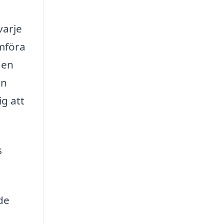
varje
omföra
den
an
ig att
s
de