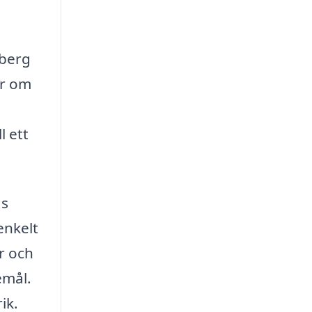
sberg
ar om
l ett
as
enkelt
er och
emål.
ik.