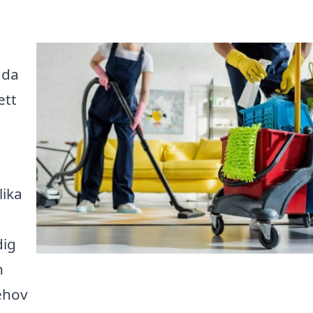
äda
ett
lika
dig
n
ehov