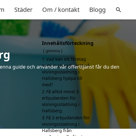
m
Städer
Om / kontakt
Blogg
Innehållsförteckning
rg
gömma
1
Vad kan ett företag
som är specialiserat på
denna guide och använder vår offerttjänst får du den
visningsstädning i
Hallsberg hjälpa till
med?
2
Få alltid minst 3
erbjudanden för
visningsstädning i
Hallsberg
3
Få 3 erbjudanden för
visningsstädning i
Hallsberg från