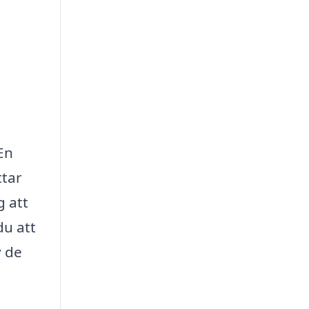
En
ttar
g att
du att
v de