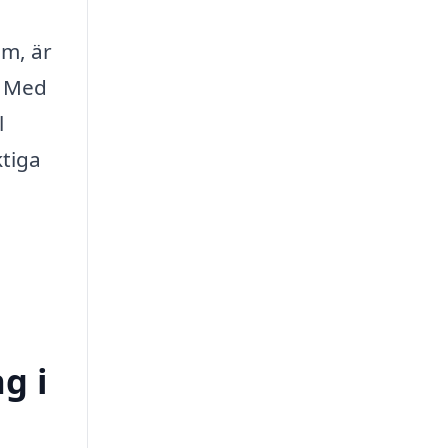
em, är
. Med
l
ktiga
g i