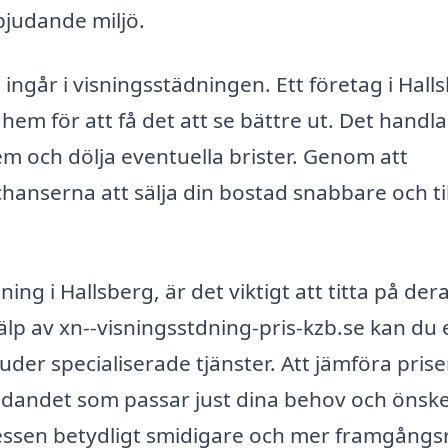
bjudande miljö.
ingår i visningsstädningen. Ett företag i Hall
hem för att få det att se bättre ut. Det handl
m och dölja eventuella brister. Genom att
hanserna att sälja din bostad snabbare och til
ing i Hallsberg, är det viktigt att titta på der
lp av xn--visningsstdning-pris-kzb.se kan du 
juder specialiserade tjänster. Att jämföra pris
bjudandet som passar just dina behov och önsk
cessen betydligt smidigare och mer framgångsr