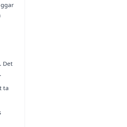
väggar
a
. Det
.
t ta
s