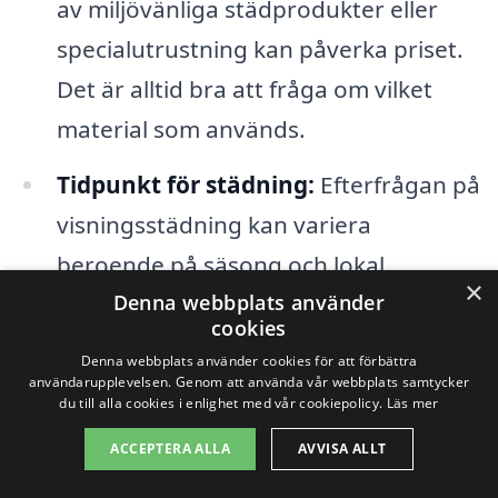
av miljövänliga städprodukter eller
specialutrustning kan påverka priset.
Det är alltid bra att fråga om vilket
material som används.
Tidpunkt för städning:
Efterfrågan på
visningsstädning kan variera
beroende på säsong och lokal
×
marknad. Under hektiska perioder kan
Denna webbplats använder
cookies
priserna öka.
Denna webbplats använder cookies för att förbättra
användarupplevelsen. Genom att använda vår webbplats samtycker
du till alla cookies i enlighet med vår cookiepolicy.
Läs mer
Att förstå dessa faktorer hjälper dig att få
ACCEPTERA ALLA
AVVISA ALLT
en klarare bild av vad som kan påverka
kostnaden för visningsstädning i