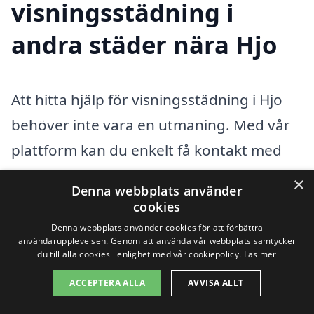
visningsstädning i
andra städer nära Hjo
Att hitta hjälp för visningsstädning i Hjo
behöver inte vara en utmaning. Med vår
plattform kan du enkelt få kontakt med
kvalificerade städföretag i din närhet som
×
Denna webbplats använder
erbjuder visningsstädning.
cookies
Visningsstädning är en särskild typ av
Denna webbplats använder cookies för att förbättra
användarupplevelsen. Genom att använda vår webbplats samtycker
städning som fokuserar på att förbereda
du till alla cookies i enlighet med vår cookiepolicy.
Läs mer
din bostad för visningar, vilket gör den
ACCEPTERA ALLA
AVVISA ALLT
mer attraktiv för potentiella köpare. Rätt