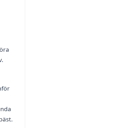
föra
v.
nför
vända
bäst.