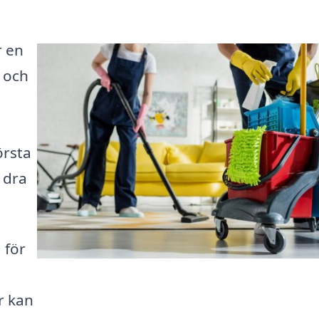
r en
 och
örsta
 dra
 för
r kan