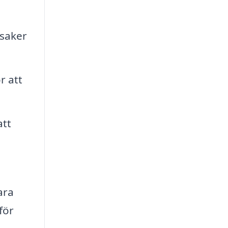
 saker
r att
att
ara
för