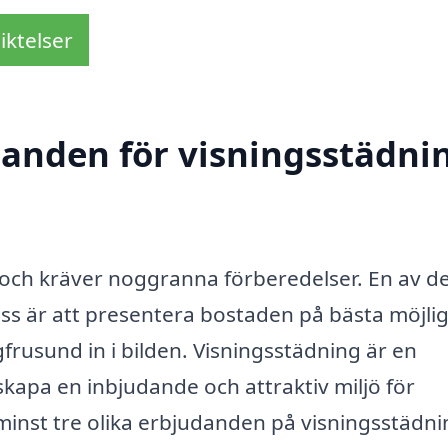
iktelser
danden för visningsstädnin
g och kräver noggranna förberedelser. En av d
s är att presentera bostaden på bästa möjli
frusund in i bilden. Visningsstädning är en
 skapa en inbjudande och attraktiv miljö för
minst tre olika erbjudanden på visningsstädni