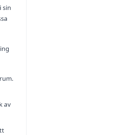
i sin
ssa
ing
 rum.
k av
tt