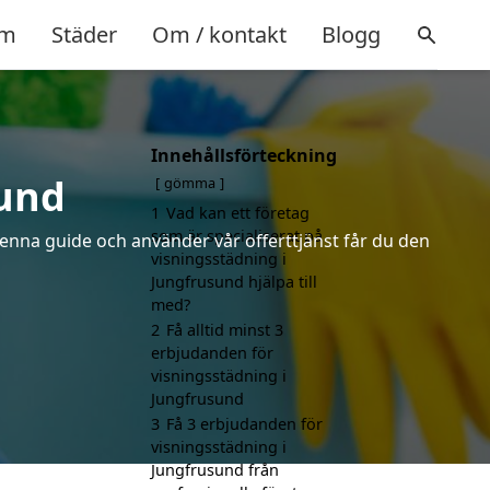
m
Städer
Om / kontakt
Blogg
Innehållsförteckning
sund
gömma
1
Vad kan ett företag
som är specialiserat på
denna guide och använder vår offerttjänst får du den
visningsstädning i
Jungfrusund hjälpa till
med?
2
Få alltid minst 3
erbjudanden för
visningsstädning i
Jungfrusund
3
Få 3 erbjudanden för
visningsstädning i
Jungfrusund från