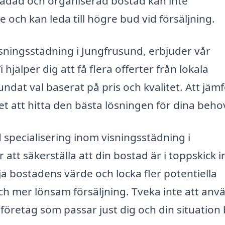
städad och organiserad bostad kan inte
e och kan leda till högre bud vid försäljning.
visningsstädning i Jungfrusund, erbjuder vår
 hjälper dig att få flera offerter från lokala
undat val baserat på pris och kvalitet. Att jäm
et att hitta den bästa lösningen för dina beho
specialisering inom visningsstädning i
 att säkerställa att din bostad är i toppskick i
ja bostadens värde och locka fler potentiella
och mer lönsam försäljning. Tveka inte att an
dföretag som passar just dig och din situation 