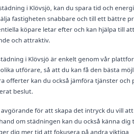
städning i Klövsjö, kan du spara tid och energi
lja fastigheten snabbare och till ett bättre pr
iella köpare letar efter och kan hjälpa till at
e och attraktiv.
städning i Klövsjö är enkelt genom vår plattfor
ra olika utförare, så att du kan få den bästa möj
flera offerter kan du också jämföra tjänster och p
erat beslut.
avgörande för att skapa det intryck du vill att
a hand om städningen kan du också känna dig 
et ger dig mer tid att fokusera på andra viktiga