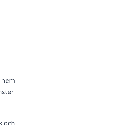
t hem
nster
k och