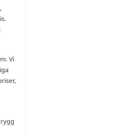
,
is.
t
m. Vi
liga
riser,
trygg