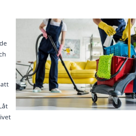
nde
ch
 att
Låt
ivet