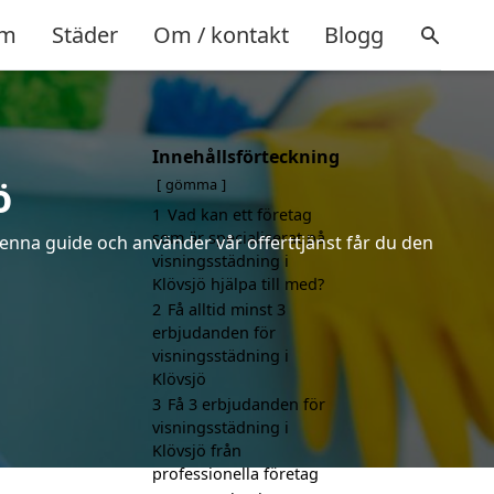
m
Städer
Om / kontakt
Blogg
Innehållsförteckning
ö
gömma
1
Vad kan ett företag
som är specialiserat på
denna guide och använder vår offerttjänst får du den
visningsstädning i
Klövsjö hjälpa till med?
2
Få alltid minst 3
erbjudanden för
visningsstädning i
Klövsjö
3
Få 3 erbjudanden för
visningsstädning i
Klövsjö från
professionella företag