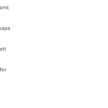
samt
skapa
att
för