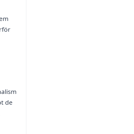
hem
rför
nalism
bt de
t