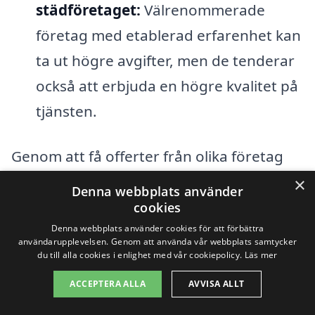
städföretaget:
Välrenommerade
företag med etablerad erfarenhet kan
ta ut högre avgifter, men de tenderar
också att erbjuda en högre kvalitet på
tjänsten.
Genom att få offerter från olika företag
för visningsstädning i Knäred får du en
×
Denna webbplats använder
bättre förståelse för vad marknaden har
cookies
Denna webbplats använder cookies för att förbättra
att erbjuda och kan jämföra priser och
användarupplevelsen. Genom att använda vår webbplats samtycker
tjänster. Tänk på att det inte alltid är bäst
du till alla cookies i enlighet med vår cookiepolicy.
Läs mer
att välja den billigaste lösningen; kvalitet
ACCEPTERA ALLA
AVVISA ALLT
och pålitlighet är också avgörande