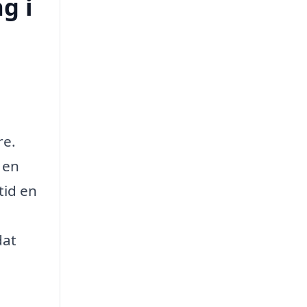
g i
re.
 en
tid en
dat