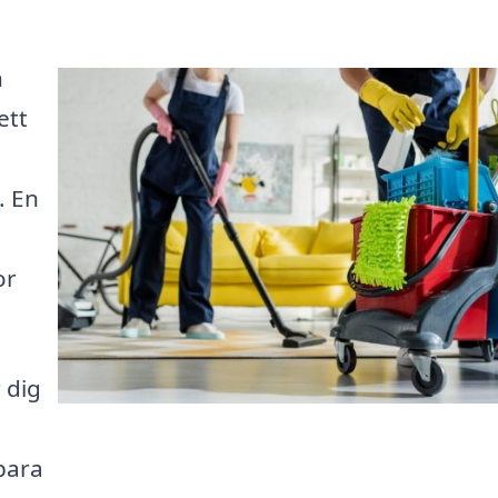
n
ett
. En
or
 dig
bara