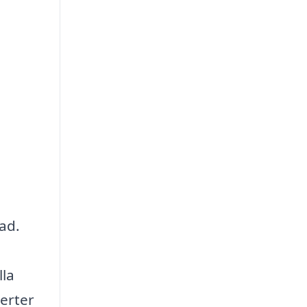
tad.
lla
erter