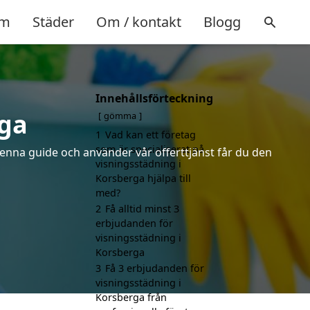
m
Städer
Om / kontakt
Blogg
Innehållsförteckning
rga
gömma
1
Vad kan ett företag
som är specialiserat på
denna guide och använder vår offerttjänst får du den
visningsstädning i
Korsberga hjälpa till
med?
2
Få alltid minst 3
erbjudanden för
visningsstädning i
Korsberga
3
Få 3 erbjudanden för
visningsstädning i
Korsberga från