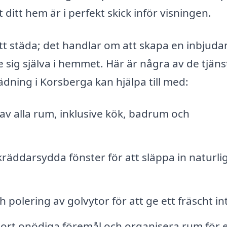
ditt hem är i perfekt skick inför visningen.
tt städa; det handlar om att skapa en inbjud
 sig själva i hemmet. Här är några av de tjäns
dning i Korsberga kan hjälpa till med:
av alla rum, inklusive kök, badrum och
äddarsydda fönster för att släppa in naturligt
 polering av golvytor för att ge ett fräscht in
bort onödiga föremål och organisera rum för 