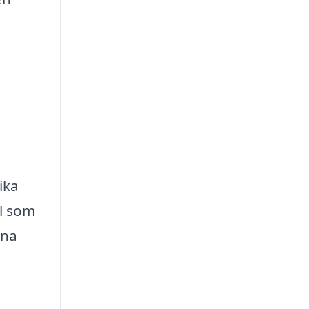
ika
l som
ina