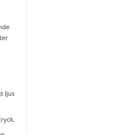
ande
ter
 ljus
tryck.
en