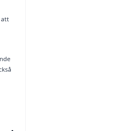
 att
ande
också