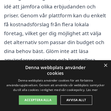
idé att jämföra olika erbjudanden och
priser. Genom vår plattform kan du enkelt
få kostnadsförslag från flera lokala
företag, vilket ger dig möjlighet att välja
det alternativ som passar din budget och
dina behov bäst. Glöm inte att läsa
användarrecensioner och kontrollera
×
Denna webbplats använder
företagets rykte för att säkerställa att du
cookies
får en kvalitativ tjänst. Att investera i
Denna webbplats använder cookies för att förbättra
användarupplevelsen. Genom att använda vår webbplats samtycker
professionell visningsstädning är en viktig
du till alla cookies i enlighet med vår cookiepolicy.
Läs mer
aspekt av försäljningsprocessen och kan
ACCEPTERA ALLA
AVVISA ALLT
göra stor skillnad för hur potentiella