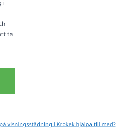
 i
ch
tt ta
på visningsstädning i Krokek hjälpa till med?