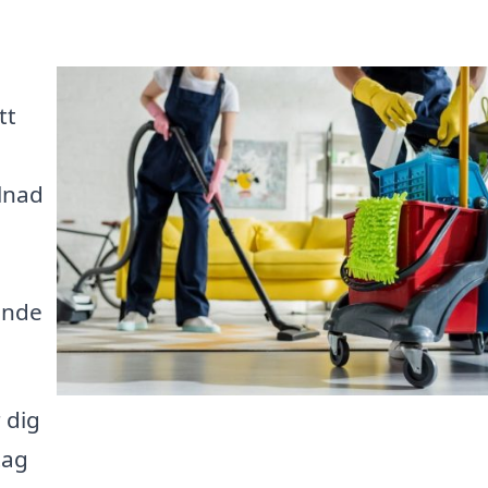
tt
lnad
ande
 dig
tag