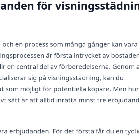
danden för visningsstädnin
ing och en process som många gånger kan vara
ingsprocessen är första intrycket av bostade
blir en central del av förberedelserna. Genom a
ialiserar sig på visningsstädning, kan du
t ut som möjligt för potentiella köpare. Men hur
vt sätt är att alltid inrätta minst tre erbjudan
era erbjudanden. För det första får du en tydl