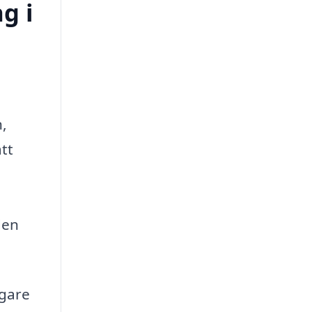
g i
n,
tt
den
igare