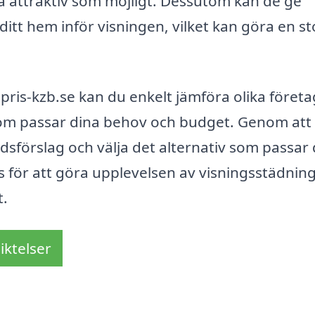
å attraktiv som möjligt. Dessutom kan de ge
itt hem inför visningen, vilket kan göra en st
ris-kzb.se kan du enkelt jämföra olika företa
om passar dina behov och budget. Genom att fy
dsförslag och välja det alternativ som passar 
s för att göra upplevelsen av visningsstädning
t.
iktelser