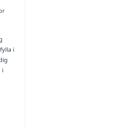
or
g
lla i
dig
 i