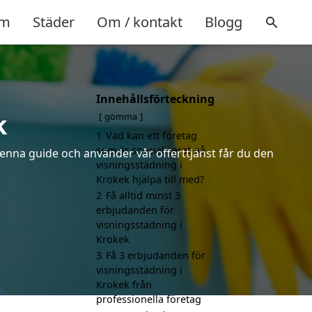
m
Städer
Om / kontakt
Blogg
Innehållsförteckning
k
gömma
1
Vad kan ett företag
som är specialiserat på
denna guide och använder vår offerttjänst får du den
visningsstädning i
Krokek hjälpa till med?
2
Få alltid minst 3
erbjudanden för
visningsstädning i
Krokek
3
Få 3 erbjudanden för
visningsstädning i
Krokek från
professionella företag