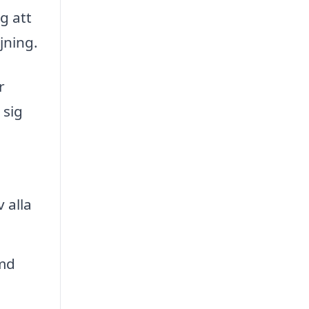
g att
jning.
r
 sig
 alla
ymd