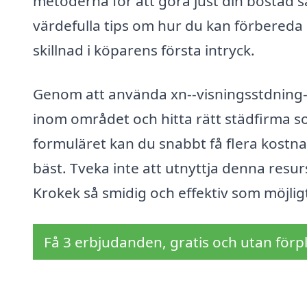
metoderna för att göra just din bostad s
värdefulla tips om hur du kan förbereda d
skillnad i köparens första intryck.
Genom att använda xn--visningsstdning-p
inom området och hitta rätt städfirma s
formuläret kan du snabbt få flera kostna
bäst. Tveka inte att utnyttja denna resur
Krokek så smidig och effektiv som möjlig
Få 3 erbjudanden, gratis och utan förpl