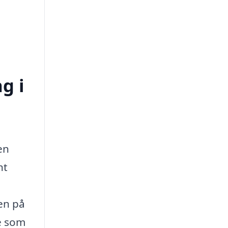
g i
en
nt
ten på
de som