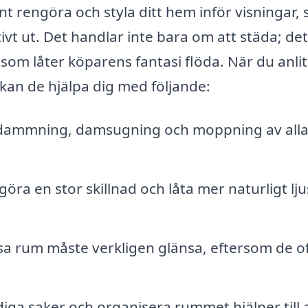
 rengöra och styla ditt hem inför visningar, s
vt ut. Det handlar inte bara om att städa; det
om låter köparens fantasi flöda. När du anlit
 kan de hjälpa dig med följande:
dammning, damsugning och moppning av alla 
göra en stor skillnad och låta mer naturligt lju
a rum måste verkligen glänsa, eftersom de of
ga saker och organisera rummet hjälper till 