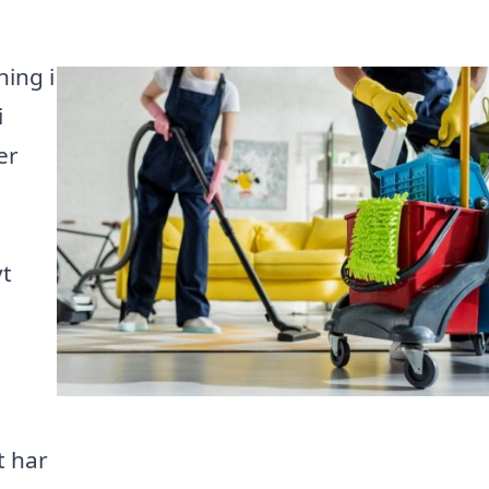
ning i
i
er
vt
t har