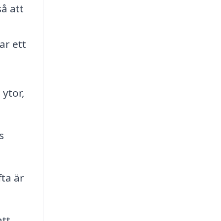
å att
ar ett
ytor,
s
ta är
att