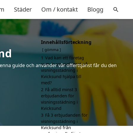
m
Städer
Om / kontakt
Blogg
Innehållsförteckning
und
gömma
1
Vad kan ett företag
som är specialiserat på
denna guide och använder vår offerttjänst får du den
visningsstädning i
Kvicksund hjälpa till
med?
2
Få alltid minst 3
erbjudanden för
visningsstädning i
Kvicksund
3
Få 3 erbjudanden för
visningsstädning i
Kvicksund från