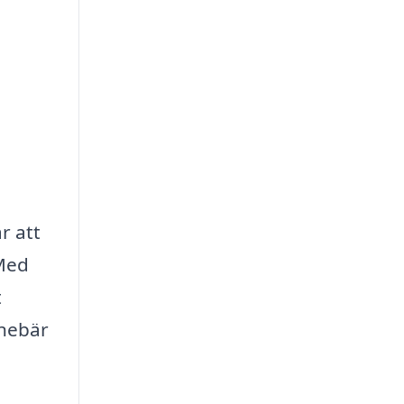
r att
 Med
t
nnebär