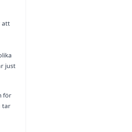
 att
olika
r just
 för
 tar