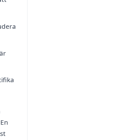
ludera
är
ifika
n
 En
ust