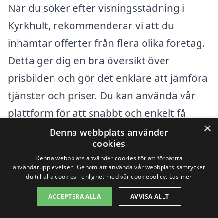
När du söker efter visningsstädning i
Kyrkhult, rekommenderar vi att du
inhämtar offerter från flera olika företag.
Detta ger dig en bra översikt över
prisbilden och gör det enklare att jämföra
tjänster och priser. Du kan använda vår
plattform för att snabbt och enkelt få
×
kontakt med aktörer i ditt område som
Denna webbplats använder
cookies
erbjuder visningsstädning. Genom att
Denna webbplats använder cookies för att förbättra
ange dina krav och önskemål kan du få
användarupplevelsen. Genom att använda vår webbplats samtycker
du till alla cookies i enlighet med vår cookiepolicy.
Läs mer
anpassade erbjudanden som passar just
ACCEPTERA ALLA
AVVISA ALLT
dina behov.