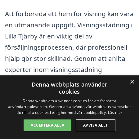
Att förbereda ett hem för visning kan vara
en utmanande uppgift. Visningsstädning i
Lilla Tjärby är en viktig del av
försäljningsprocessen, där professionell
hjälp gör stor skillnad. Genom att anlita
experter inom visningsstädning
säkerställer du att ditt hem ser attraktivt
×
Denna webbplats använder
och inbjudande ut för potentiella köpare.
cookies
Denna webbplats använder cookies för att förbättra
Men vad gör du om du inte hittar rätt
användarupplevelsen. Genom att använda vår webbplats samtycker
tjänster i Lilla Tjärby? Det finns flera
du till alla cookies i enlighet med vår cookiepolicy.
Läs mer
närliggande städer där du kan söka efter
ACCEPTERA ALLA
AVVISA ALLT
duktiga städfirmor.