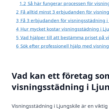
1.2
Så här fungerar processen för visni
2
Få alltid minst 3 erbjudanden för visnin
3
Få 3 erbjudanden för visningsstädning i 
4
Hur mycket kostar visningsstädning i Lj
5
Vad hjälper till att bestämma priset på v
6
Sök efter professionell hjälp med visnin
Vad kan ett företag som
visningsstädning i Ljun
Visningsstädning i Ljungskile är en viktig 