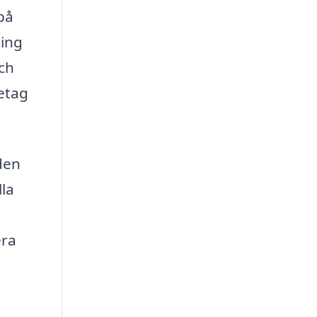
på
ning
och
etag
den
lla
g
era