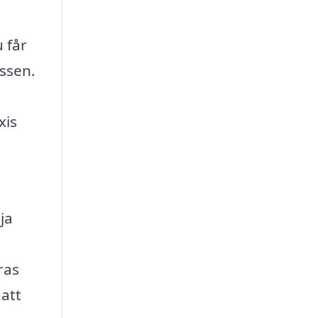
u får
essen.
xis
ja
ras
 att