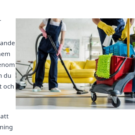
r
.
rande
 hem
Genom
n du
t och
 att
dning