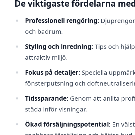
De viktigaste fördelarna med
Professionell rengöring:
Djuprengöri
och badrum.
Styling och inredning:
Tips och hjäl
attraktiv miljö.
Fokus på detaljer:
Speciella uppmärk
fönsterputsning och doftneutraliseri
Tidssparande:
Genom att anlita proff
städa inför visningar.
Ökad försäljningspotential:
En väls
snabbare försäljning och bättre bud.