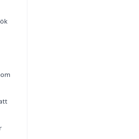
kök
 som
att
r