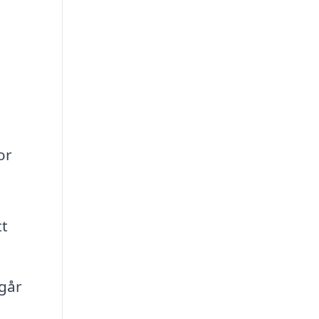
or
tt
går