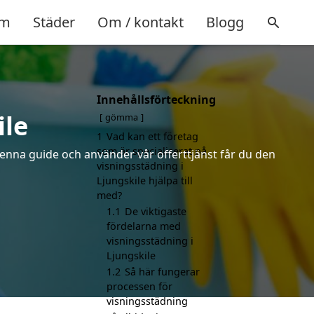
m
Städer
Om / kontakt
Blogg
Innehållsförteckning
ile
gömma
1
Vad kan ett företag
som är specialiserat på
denna guide och använder vår offerttjänst får du den
visningsstädning i
Ljungskile hjälpa till
med?
1.1
De viktigaste
fördelarna med
visningsstädning i
Ljungskile
1.2
Så här fungerar
processen för
visningsstädning