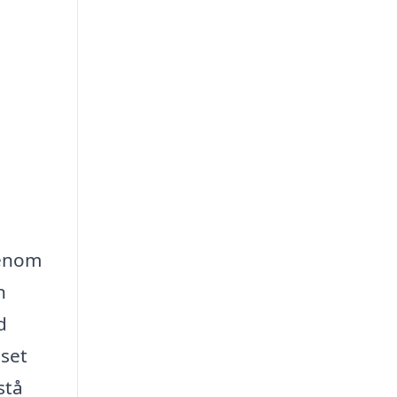
Genom
n
d
sset
stå