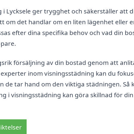
g i Lycksele ger trygghet och säkerställer att d
t om det handlar om en liten lägenhet eller 
ssas efter dina specifika behov och vad din bo
öpare.
srik försäljning av din bostad genom att anlit
v experter inom visningsstädning kan du foku
an de tar hand om den viktiga städningen. Så
g i visningsstädning kan göra skillnad för din
iktelser