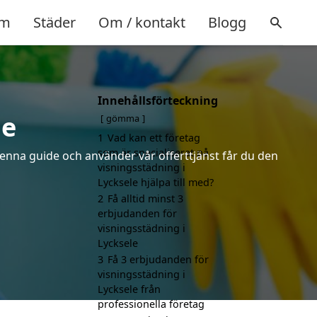
m
Städer
Om / kontakt
Blogg
Innehållsförteckning
le
gömma
1
Vad kan ett företag
som är specialiserat på
denna guide och använder vår offerttjänst får du den
visningsstädning i
Lycksele hjälpa till med?
2
Få alltid minst 3
erbjudanden för
visningsstädning i
Lycksele
3
Få 3 erbjudanden för
visningsstädning i
Lycksele från
professionella företag