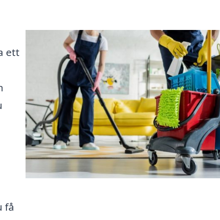
a ett
n
u
 få