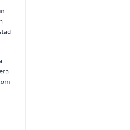
in
en
stad
a
sera
 kom