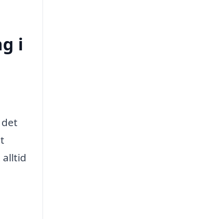
g i
 det
t
alltid