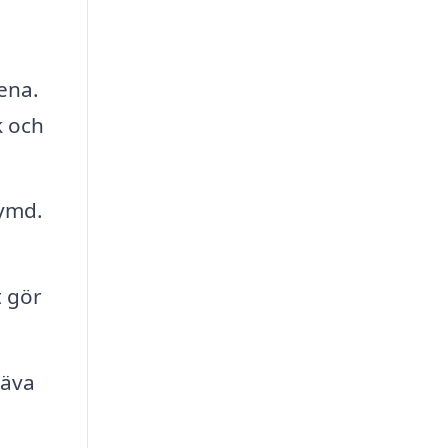
rena.
k och
rymd.
t gör
häva