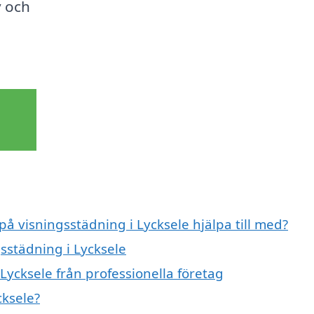
v och
d
på visningsstädning i Lycksele hjälpa till med?
gsstädning i Lycksele
Lycksele från professionella företag
cksele?