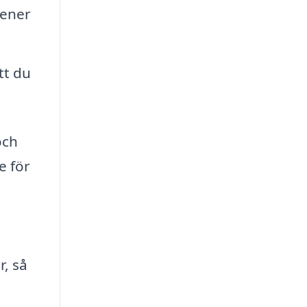
gener
tt du
och
e för
r, så