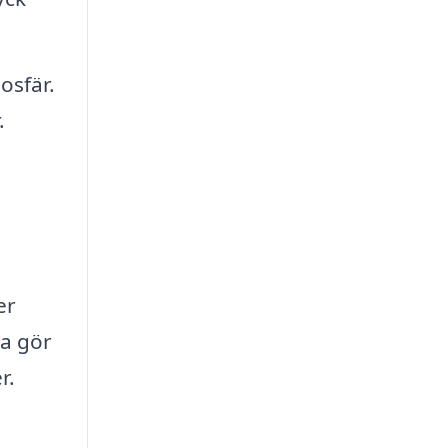
osfär.
.
er
ta gör
r.