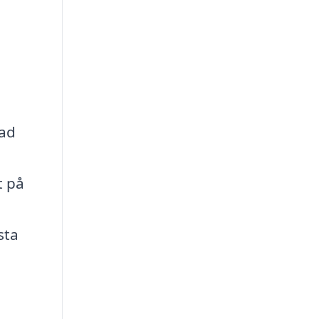
tad
t på
sta