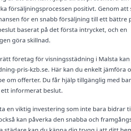
erka försäljningsprocessen positivt. Genom att
nsen för en snabb försäljning till ett bättre p
eslut baserat på det första intrycket, och en
gen göra skillnad.
 rätt företag för visningsstädning i Malsta kan
ning-pris-kzb.se. Här kan du enkelt jämföra o
e om offerter. Du får hjälp tillgänglig med ba
a ett informerat beslut.
en viktig investering som inte bara bidrar ti
n också kan påverka den snabba och framgångs
a städare kan du känna dig trygg i att ditt hem