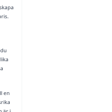
 skapa
ris.
 du
lika
ra
ll en
rika
 är i