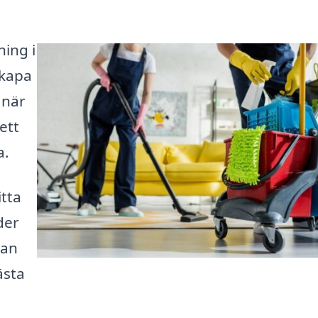
ning i
skapa
 när
ett
a.
itta
der
kan
ästa