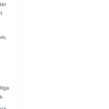
ter
t
lv,
diga
a.
yck