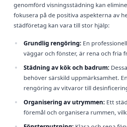
genomförd visningsstädning kan eliminera
fokusera på de positiva aspekterna av h
städföretag kan vara till stor hjälp:
Grundlig rengöring:
En professionell 
väggar och fönster, är rena och fria
Städning av kök och badrum:
Dessa
behöver särskild uppmärksamhet. En 
rengöring av vitvaror till desinficerin
Organisering av utrymmen:
Ett städ
föremål och organisera rummen, vilke
Fönsterputsning:
Klara och rena föns