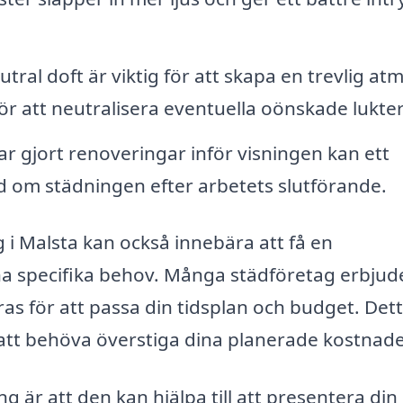
tral doft är viktig för att skapa en trevlig atm
r att neutralisera eventuella oönskade lukter
 gjort renoveringar inför visningen kan ett
nd om städningen efter arbetets slutförande.
g i Malsta kan också innebära att få en
na specifika behov. Många städföretag erbjud
ras för att passa din tidsplan och budget. Det
 att behöva överstiga dina planerade kostnade
g är att den kan hjälpa till att presentera din