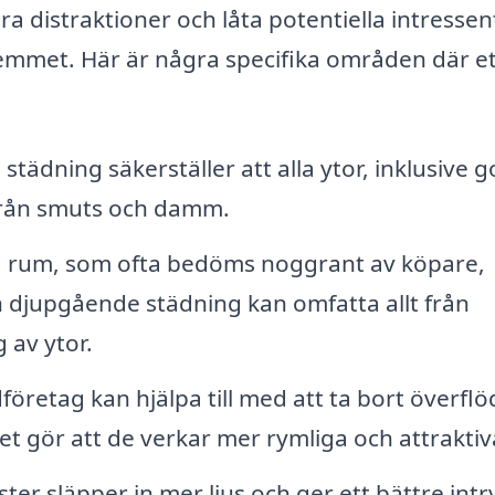
 distraktioner och låta potentiella intressen
emmet. Här är några specifika områden där et
städning säkerställer att alla ytor, inklusive go
 från smuts och damm.
 rum, som ofta bedöms noggrant av köpare,
djupgående städning kan omfatta allt från
g av ytor.
företag kan hjälpa till med att ta bort överflö
t gör att de verkar mer rymliga och attraktiv
ter släpper in mer ljus och ger ett bättre intr