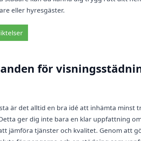
are eller hyresgäster.
iktelser
danden för visningsstädnin
a är det alltid en bra idé att in­hämta minst t
Detta ger dig inte bara en klar upp­fattning o
tt jämföra tjänster och kvalitet. Genom att g