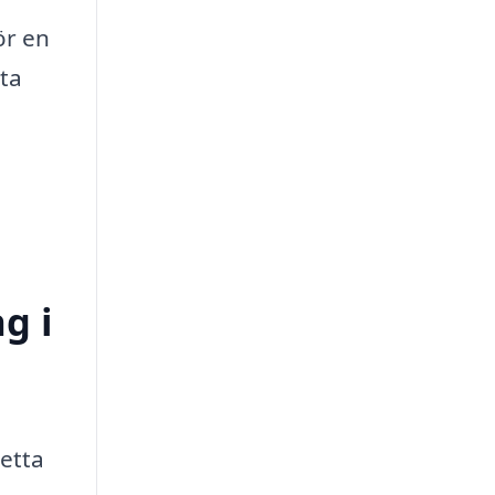
ör en
 ta
g i
detta