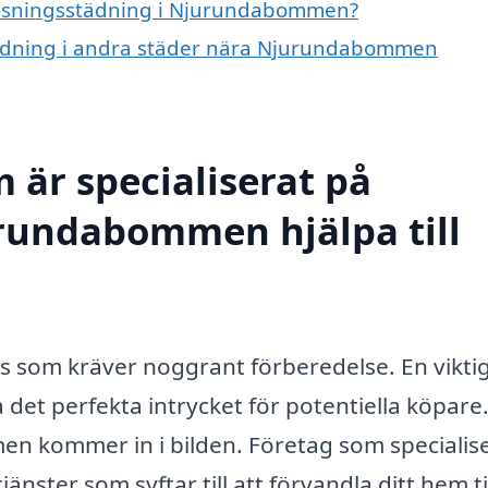
å visningsstädning i Njurundabommen?
sstädning i andra städer nära Njurundabommen
 är specialiserat på
urundabommen hjälpa till
ss som kräver noggrant förberedelse. En viktig
det perfekta intrycket för potentiella köpare
n kommer in i bilden. Företag som specialis
änster som syftar till att förvandla ditt hem ti