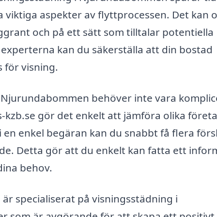
a viktiga aspekter av flyttprocessen. Det kan 
grant och på ett sätt som tilltalar potentiella
experterna kan du säkerställa att din bostad
 för visning.
ng i Njurundabommen behöver inte vara komplic
-kzb.se gör det enkelt att jämföra olika föret
 i en enkel begäran kan du snabbt få flera förs
åde. Detta gör att du enkelt kan fatta ett info
dina behov.
r specialiserat på visningsstädning i
 som är avgörande för att skapa ett positivt