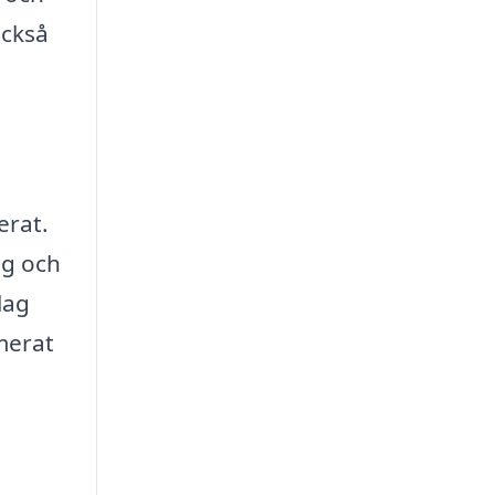
också
erat.
ag och
lag
rmerat