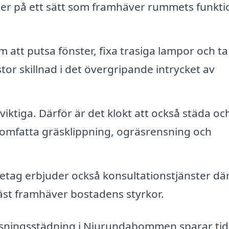
er på ett sätt som framhäver rummets funkti
 att putsa fönster, fixa trasiga lampor och ta
tor skillnad i det övergripande intrycket av
viktiga. Därför är det klokt att också städa oc
 omfatta gräsklippning, ogräsrensning och
tag erbjuder också konsultationstjänster dä
st framhäver bostadens styrkor.
 visningsstädning i Njurundabommen sparar ti