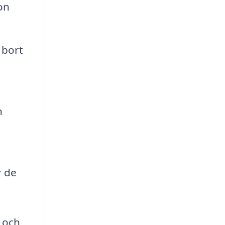
on
 bort
h
r de
d och