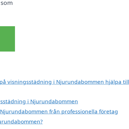
g som
t på visningsstädning i Njurundabommen hjälpa til
ingsstädning i Njurundabommen
i Njurundabommen från professionella företag
 Njurundabommen?