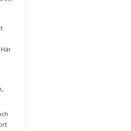
t
 Här
k,
och
ort