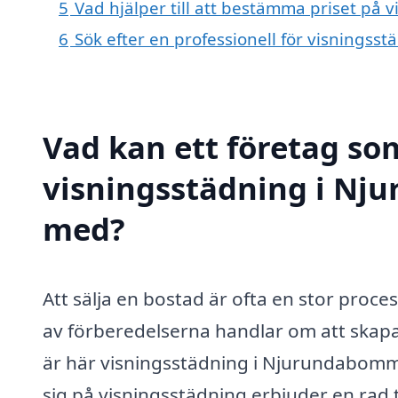
5
Vad hjälper till att bestämma priset p
6
Sök efter en professionell för visning
Vad kan ett företag som
visningsstädning i Nj
med?
Att sälja en bostad är ofta en stor proce
av förberedelserna handlar om att skapa 
är här visningsstädning i Njurundabomme
sig på visningsstädning erbjuder en rad tj