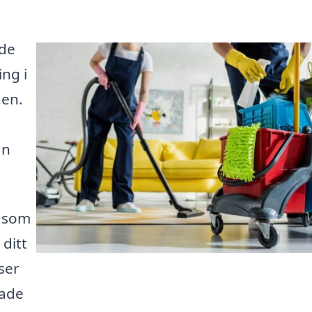
nde
ing i
den.
an
g som
 ditt
ser
rade