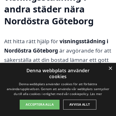
andra städer nära
Nordöstra Göteborg
Att hitta rätt hjälp för
visningsstädning i
Nordöstra Göteborg
är avgörande för att
säkerställa att din bostad lämnar ett gott
×
intryck vid visning. Det kan vara en
Denna webbplats använder
cookies
utmaning att få allt rent och snyggt,
Denna webbplats använder cookies för att förbättra
särskilt om du har en hektisk vardag.
användarupplevelsen. Genom att använda vår webbplats samtycker
du till alla cookies i enlighet med vår cookiepolicy.
Läs mer
Lyckligtvis finns det pålitliga städföretag i
ACCEPTERA ALLA
AVVISA ALLT
närheten som kan bistå dig med detta
viktiga uppdrag.