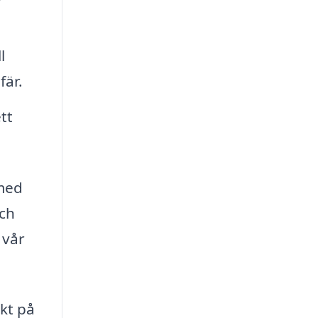
l
fär.
tt
 med
och
 vår
ekt på