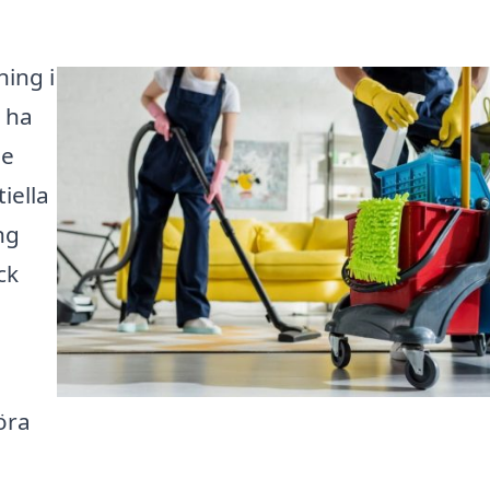
ning i
 ha
de
iella
ng
ck
öra