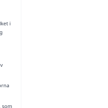
ket i
ag
av
orna
, som