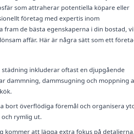
mosfär som attraherar potentiella köpare eller
sionellt företag med expertis inom
ta fram de bästa egenskaperna i din bostad, vil
 lönsam affär. Här är några sätt som ett föret
l städning inkluderar oftast en djupgående
attar dammning, dammsugning och moppning 
kök.
ta bort överflödiga föremål och organisera yt
och rymlig ut.
ag kommer att lägga extra fokus på detaljerna