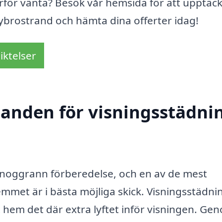
varför vänta? Besök vår hemsida för att upptäc
Nybrostrand och hämta dina offerter idag!
iktelser
danden för visningsstädnin
r noggrann förberedelse, och en av de mest
emmet är i bästa möjliga skick. Visningsstädnin
 hem det där extra lyftet inför visningen. Ge