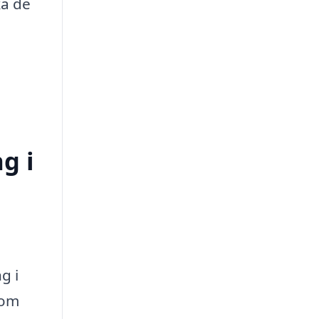
ka de
g i
g i
nom