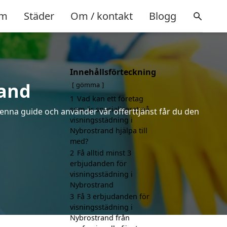
m
Städer
Om / kontakt
Blogg
Innehållsförteckning
rand
gömma
1
Vad kan ett företag
som är specialiserat på
denna guide och använder vår offerttjänst får du den
visningsstädning i
Nybrostrand hjälpa till
med?
2
Få alltid minst 3
erbjudanden för
visningsstädning i
Nybrostrand
3
Få 3 erbjudanden för
visningsstädning i
Nybrostrand från