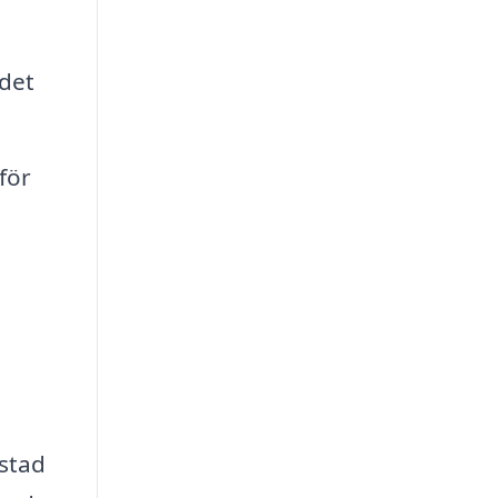
 det
för
ostad