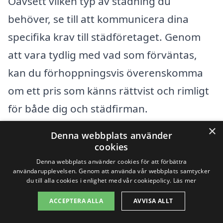
Oavsett vilken typ av städning du
behöver, se till att kommunicera dina
specifika krav till städföretaget. Genom
att vara tydlig med vad som förväntas,
kan du förhoppningsvis överenskomma
om ett pris som känns rättvist och rimligt
för både dig och städfirman.
×
Denna webbplats använder
Få 3 erbjudanden, gratis och utan
cookies
förpliktelser
Denna webbplats använder cookies för att förbättra
användarupplevelsen. Genom att använda vår webbplats samtycker
du till alla cookies i enlighet med vår cookiepolicy.
Läs mer
ACCEPTERA ALLA
AVVISA ALLT
Sök efter en