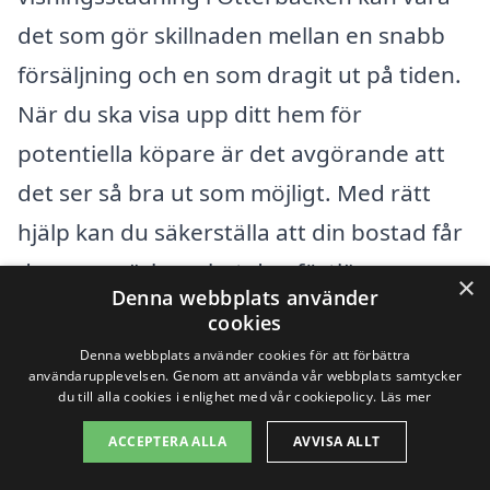
det som gör skillnaden mellan en snabb
försäljning och en som dragit ut på tiden.
När du ska visa upp ditt hem för
potentiella köpare är det avgörande att
det ser så bra ut som möjligt. Med rätt
hjälp kan du säkerställa att din bostad får
den uppmärksamhet den förtjänar.
×
Denna webbplats använder
cookies
Det finns flera professionaliserade
Denna webbplats använder cookies för att förbättra
städföretag i närliggande städer som kan
användarupplevelsen. Genom att använda vår webbplats samtycker
du till alla cookies i enlighet med vår cookiepolicy.
Läs mer
hjälpa dig med visningsstädning i
ACCEPTERA ALLA
AVVISA ALLT
Otterbäcken. Här är några av de städer