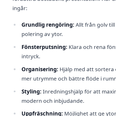
ingår:
Grundlig rengöring:
Allt från golv t
polering av ytor.
Fönsterputsning:
Klara och rena föns
intryck.
Organisering:
Hjälp med att sortera 
mer utrymme och bättre flöde i rum
Styling:
Inredningshjälp för att maxi
modern och inbjudande.
Uppfräschning:
Möjlighet att ge yto