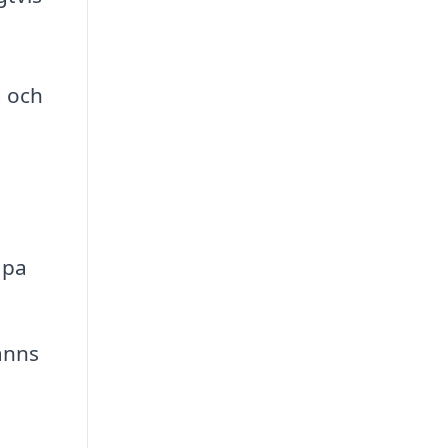
g och
apa
änns