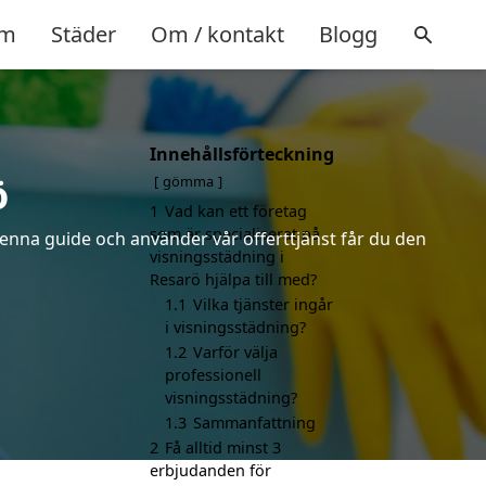
m
Städer
Om / kontakt
Blogg
Innehållsförteckning
ö
gömma
1
Vad kan ett företag
som är specialiserat på
denna guide och använder vår offerttjänst får du den
visningsstädning i
Resarö hjälpa till med?
1.1
Vilka tjänster ingår
i visningsstädning?
1.2
Varför välja
professionell
visningsstädning?
1.3
Sammanfattning
2
Få alltid minst 3
erbjudanden för