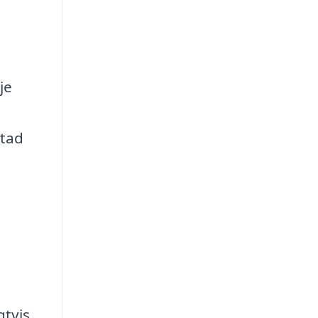
je
stad
gtvis