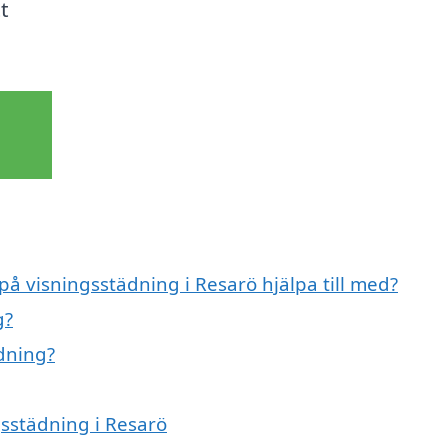
t
på visningsstädning i Resarö hjälpa till med?
g?
ädning?
gsstädning i Resarö