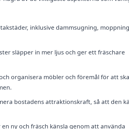
ill takstäder, inklusive dammsugning, moppnin
ter släpper in mer ljus och ger ett fräschare
och organisera möbler och föremål för att sk
men.
mera bostadens attraktionskraft, så att den k
r en ny och fräsch känsla genom att använda