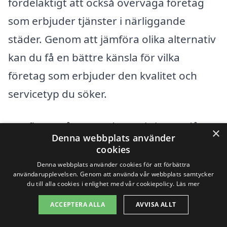
fördelaktigt att också överväga företag
som erbjuder tjänster i närliggande
städer. Genom att jämföra olika alternativ
kan du få en bättre känsla för vilka
företag som erbjuder den kvalitet och
servicetyp du söker.
Det finns många städer omkring Rödån
×
Denna webbplats använder
som kan vara värda att titta närmare på.
cookies
Här är några exempel på städer där du
Denna webbplats använder cookies för att förbättra
användarupplevelsen. Genom att använda vår webbplats samtycker
kan hitta professionell visningsstädning:
du till alla cookies i enlighet med vår cookiepolicy.
Läs mer
ACCEPTERA ALLA
AVVISA ALLT
Habo