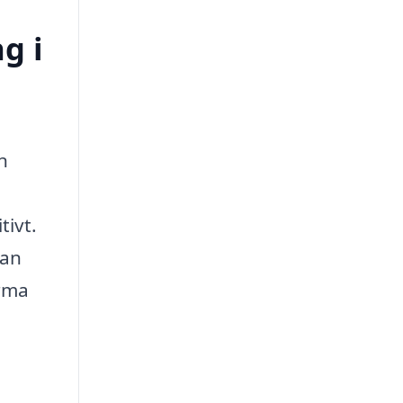
g i
n
tivt.
kan
irma