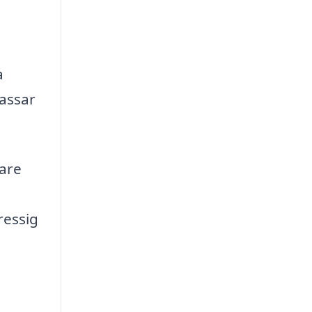
a
passar
gare
ressig