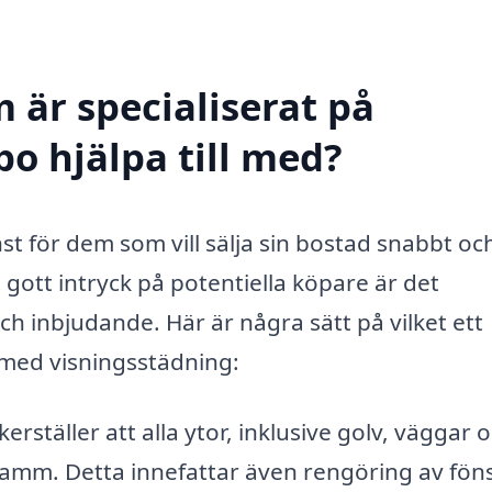
 är specialiserat på
o hjälpa till med?
nst för dem som vill sälja sin bostad snabbt oc
t gott intryck på potentiella köpare är det
h inbjudande. Här är några sätt på vilket ett
l med visningsstädning:
rställer att alla ytor, inklusive golv, väggar 
damm. Detta innefattar även rengöring av föns