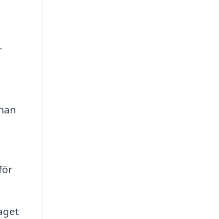
r
 man
för
aget