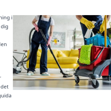
ning i
 dig
den
r
 det
guida