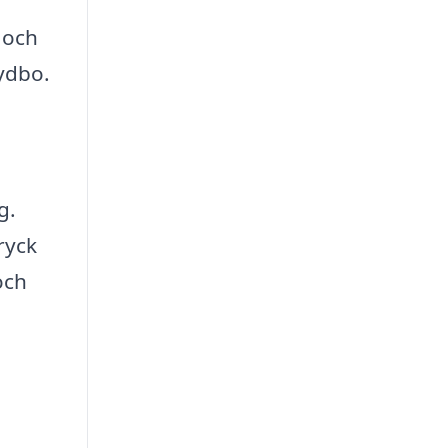
 och
Rydbo.
g.
ryck
och