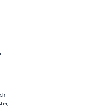
h
och
ter,