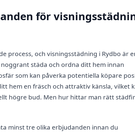
danden för visningsstädnin
de process, och visningsstädning i Rydbo är e
t noggrant städa och ordna ditt hem innan
sfär som kan påverka potentiella köpare posi
tt hem en fräsch och attraktiv känsla, vilket 
uellt högre bud. Men hur hittar man rätt städf
ta minst tre olika erbjudanden innan du