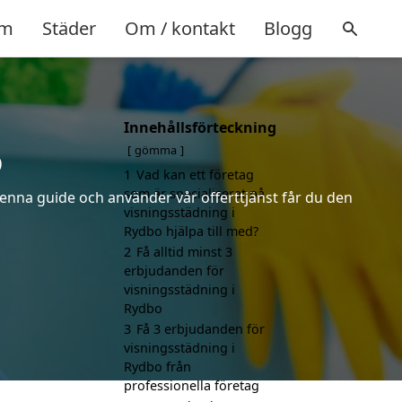
m
Städer
Om / kontakt
Blogg
Innehållsförteckning
o
gömma
1
Vad kan ett företag
som är specialiserat på
denna guide och använder vår offerttjänst får du den
visningsstädning i
Rydbo hjälpa till med?
2
Få alltid minst 3
erbjudanden för
visningsstädning i
Rydbo
3
Få 3 erbjudanden för
visningsstädning i
Rydbo från
professionella företag