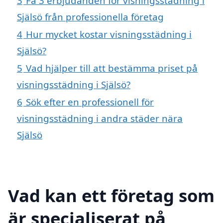
3
Få 3 erbjudanden för visningsstädning i
Själsö från professionella företag
4
Hur mycket kostar visningsstädning i
Själsö?
5
Vad hjälper till att bestämma priset på
visningsstädning i Själsö?
6
Sök efter en professionell för
visningsstädning i andra städer nära
Själsö
Vad kan ett företag som
är specialiserat på