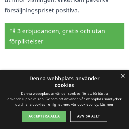
försäljningspriset positiva.
Få 3 erbjudanden, gratis och utan
förpliktelser
Sök efter en
×
Denna webbplats använder
professionell för
cookies
Denna webbplats använder cookies för att förbättra
visningsstädning i
användarupplevelsen. Genom att använda vår webbplats samtycker
du till alla cookies i enlighet med vår cookiepolicy.
Läs mer
andra städer nära
ACCEPTERA ALLA
AVVISA ALLT
Smålandsstenar