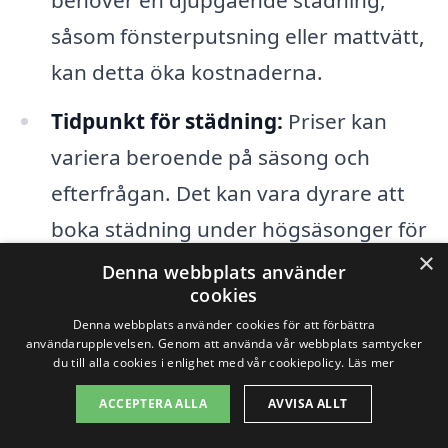
såsom fönsterputsning eller mattvätt,
kan detta öka kostnaderna.
Tidpunkt för städning:
Priser kan
variera beroende på säsong och
efterfrågan. Det kan vara dyrare att
boka städning under högsäsonger för
×
bostadsförsäljning.
Denna webbplats använder
cookies
Extra tjänster:
Behöver du hjälp med
Denna webbplats använder cookies för att förbättra
användarupplevelsen. Genom att använda vår webbplats samtycker
avfallshantering eller flyttstädning kan
du till alla cookies i enlighet med vår cookiepolicy.
Läs mer
dessa tilläggstjänster påverka den
ACCEPTERA ALLA
AVVISA ALLT
totala kostnaden.