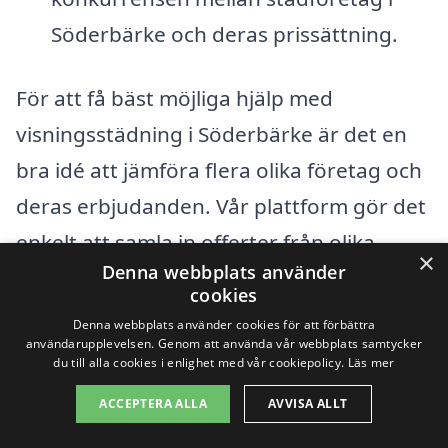
Söderbärke och deras prissättning.
För att få bäst möjliga hjälp med
visningsstädning i Söderbärke är det en
bra idé att jämföra flera olika företag och
deras erbjudanden. Vår plattform gör det
enkelt att samla in offerter från olika
×
Denna webbplats använder
leverantörer, vilket hjälper dig att hitta
cookies
det mest konkurrenskraftiga priset.
Denna webbplats använder cookies för att förbättra
användarupplevelsen. Genom att använda vår webbplats samtycker
Genom att noggrant överväga dina
du till alla cookies i enlighet med vår cookiepolicy.
Läs mer
behov och budget kan du säkerställa att
ACCEPTERA ALLA
AVVISA ALLT
du får en städning som uppfyller dina