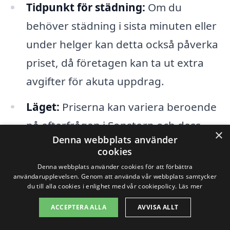
Tidpunkt för städning:
Om du
behöver städning i sista minuten eller
under helger kan detta också påverka
priset, då företagen kan ta ut extra
avgifter för akuta uppdrag.
Läget:
Priserna kan variera beroende
på efterfrågan i Sonstorp och dess
×
Denna webbplats använder
omgivningar. Om det finns många
cookies
som söker visningsstädning kan det
Denna webbplats använder cookies för att förbättra
användarupplevelsen. Genom att använda vår webbplats samtycker
påverka kostnaderna.
du till alla cookies i enlighet med vår cookiepolicy.
Läs mer
ACCEPTERA ALLA
AVVISA ALLT
När du ska anlita ett företag för