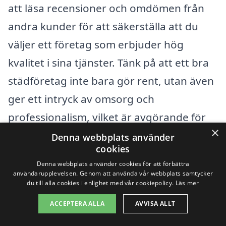
att läsa recensioner och omdömen från
andra kunder för att säkerställa att du
väljer ett företag som erbjuder hög
kvalitet i sina tjänster. Tänk på att ett bra
städföretag inte bara gör rent, utan även
ger ett intryck av omsorg och
professionalism, vilket är avgörande för
×
en lyckad visning av din bostad.
Denna webbplats använder
cookies
Denna webbplats använder cookies för att förbättra
Få 3 erbjudanden, gratis och utan
användarupplevelsen. Genom att använda vår webbplats samtycker
du till alla cookies i enlighet med vår cookiepolicy.
Läs mer
förpliktelser
ACCEPTERA ALLA
AVVISA ALLT