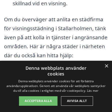
skillnad vid en visning.
Om du överväger att anlita en städfirma
för visningsstädning i Stallarholmen, tänk
även på att kolla in tjänster i angränsande
områden. Här är några städer i närheten
där du också kan hitta hjälp:
×
Denna webbplats använder
Strängnäs
cookies
Denna webbplats använder cookies för att förbättra
Mariefred
användarupplevelsen. Genom att använda vår webbplats samtycker
du till alla cookies i enlighet med vår cookiepolicy.
Läs mer
Gnesta
ACCEPTERA ALLA
AVVISA ALLT
Järna