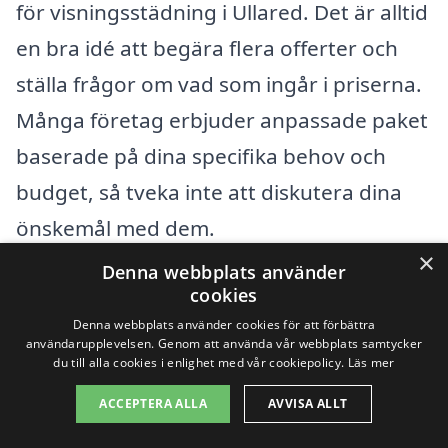
för visningsstädning i Ullared. Det är alltid
en bra idé att begära flera offerter och
ställa frågor om vad som ingår i priserna.
Många företag erbjuder anpassade paket
baserade på dina specifika behov och
budget, så tveka inte att diskutera dina
önskemål med dem.
×
Denna webbplats använder
Att boka visningsstädning är ett smart val
cookies
för att öka chanserna att sälja din bostad
Denna webbplats använder cookies för att förbättra
användarupplevelsen. Genom att använda vår webbplats samtycker
snabbt och till ett bra pris. Genom att
du till alla cookies i enlighet med vår cookiepolicy.
Läs mer
göra rätt val av städfirma kan du
ACCEPTERA ALLA
AVVISA ALLT
dessutom känna dig trygg i att din bostad