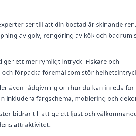
xperter ser till att din bostad är skinande ren
ning av golv, rengöring av kök och badrum 
ger ett mer rymligt intryck. Fiskare och
ra och förpacka föremål som stör helhetsintryc
r även rådgivning om hur du kan inreda för 
kan inkludera färgschema, möblering och dekor
ter bidrar till att ge ett ljust och välkomnand
dens attraktivitet.