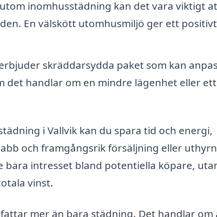
utom inomhusstädning kan det vara viktigt at
en. En välskött utomhusmiljö ger ett positivt
erbjuder skräddarsydda paket som kan anpa
om det handlar om en mindre lägenhet eller ett
städning i Vallvik kan du spara tid och energi,
abb och framgångsrik försäljning eller uthyrn
e bara intresset bland potentiella köpare, uta
totala vinst.
efattar mer än bara städning. Det handlar om 