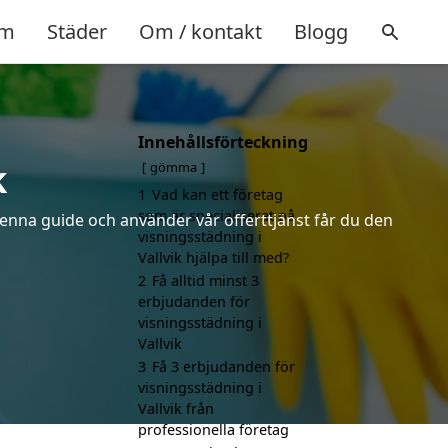
m
Städer
Om / kontakt
Blogg
Innehållsförteckning
k
gömma
1
Vad kan ett företag
som är specialiserat på
denna guide och använder vår offerttjänst får du den
visningsstädning i
Vallvik hjälpa till med?
2
Få alltid minst 3
erbjudanden för
visningsstädning i
Vallvik
3
Få 3 erbjudanden för
visningsstädning i
Vallvik från
professionella företag