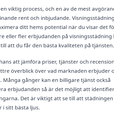
 en viktig process, och en av de mest avgöra
skinande rent och inbjudande. Visningsstädning
maximera ditt hems potential när du visar det f
re eller fler erbjudanden på visningsstädning
ill att du får den bästa kvaliteten på tjänsten
chans att jämföra priser, tjänster och recensio
bättre överblick över vad marknaden erbjuder 
ut. Många gånger kan en billigare tjänst också
lera erbjudanden så är det möjligt att identifie
arna. Det är viktigt att se till att städningen
 sitt bästa ljus.