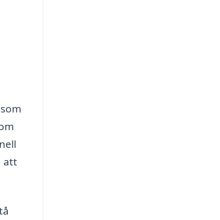
t som
som
nell
 att
tå