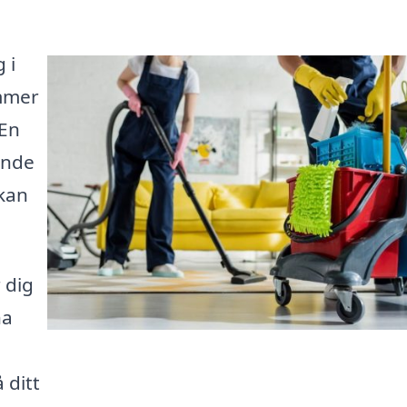
 i
ommer
 En
ande
 kan
 dig
na
 ditt