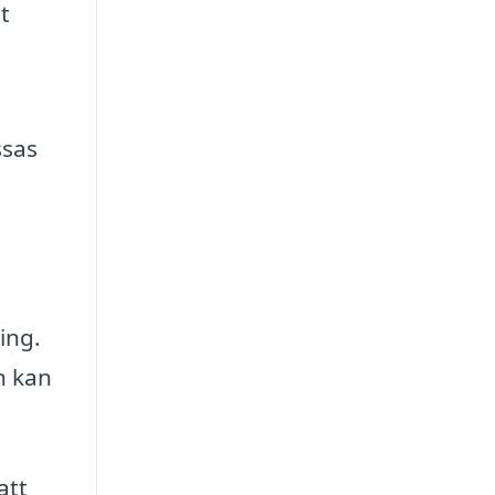
t
ssas
ing.
n kan
att