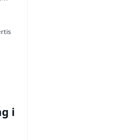
rtis
g i