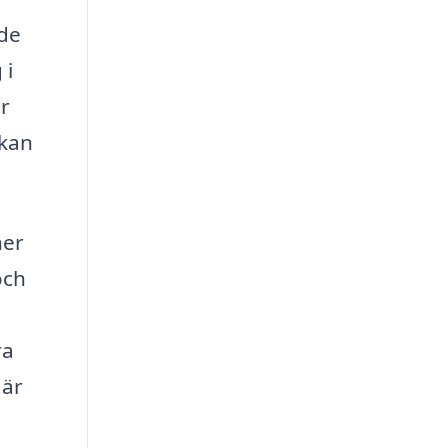
nde
 i
ör
 kan
.
ner
och
ra
 är