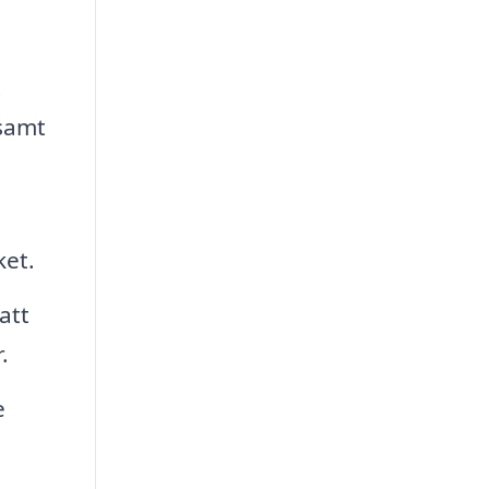
.
samt
ket.
att
.
e