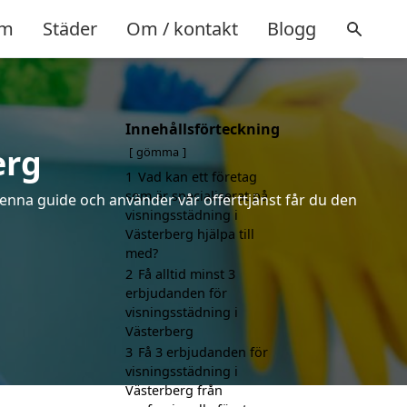
m
Städer
Om / kontakt
Blogg
Innehållsförteckning
erg
gömma
1
Vad kan ett företag
som är specialiserat på
denna guide och använder vår offerttjänst får du den
visningsstädning i
Västerberg hjälpa till
med?
2
Få alltid minst 3
erbjudanden för
visningsstädning i
Västerberg
3
Få 3 erbjudanden för
visningsstädning i
Västerberg från