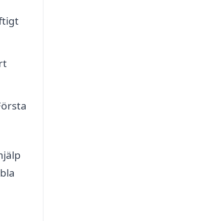
tigt
rt
Första
hjälp
ibla