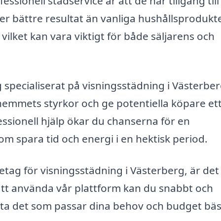
sionell städservice är att de har tillgång till
r bättre resultat än vanliga hushållsprodukte
vilket kan vara viktigt för både säljarens och
specialiserat på visningsstädning i Västerbe
a hemmets styrkor och ge potentiella köpare et
essionell hjälp ökar du chanserna för en
m spara tid och energi i en hektisk period.
retag för visningsstädning i Västerberg, är det
att använda vår plattform kan du snabbt och
itta det som passar dina behov och budget bäs