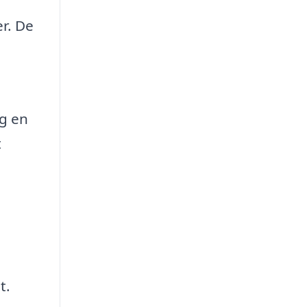
r. De
rg en
t
t.