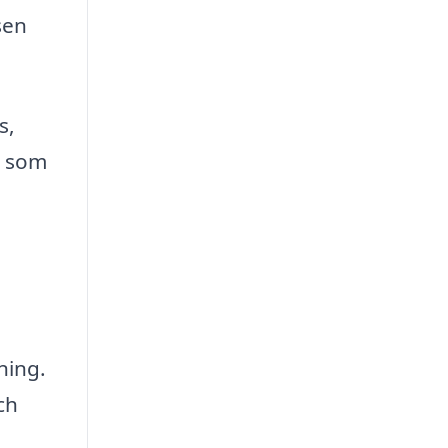
sen
s,
s som
ning.
ch