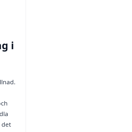
g i
llnad.
och
dla
 det