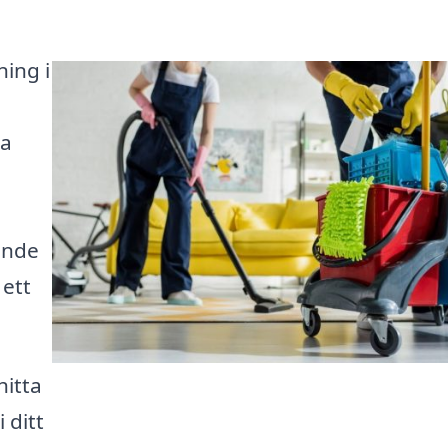
ning i
ka
ande
 ett
hitta
 ditt