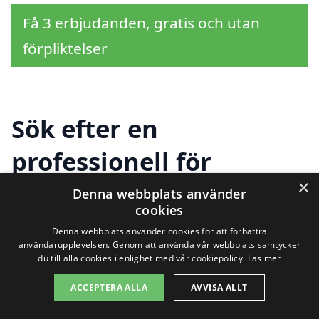
Få 3 erbjudanden, gratis och utan
förpliktelser
Sök efter en
professionell för
×
visningsstädning i
Denna webbplats använder
cookies
andra städer nära Vik
Denna webbplats använder cookies för att förbättra
användarupplevelsen. Genom att använda vår webbplats samtycker
du till alla cookies i enlighet med vår cookiepolicy.
Läs mer
Att hitta rätt hjälp för visningsstädning i
ACCEPTERA ALLA
AVVISA ALLT
Vik har aldrig varit enklare. Oavsett om du