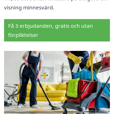
visning minnesvärd.
Få 3 erbjudanden, gratis och utan
förpliktelser