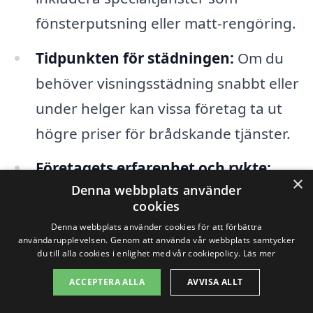
fönsterputsning eller matt-rengöring.
Tidpunkten för städningen:
Om du
behöver visningsstädning snabbt eller
under helger kan vissa företag ta ut
högre priser för brådskande tjänster.
Företagets erfarenhet och rykte:
×
Denna webbplats använder
Välrenommerade företag med lång
cookies
erfarenhet kan ha högre priser, men
Denna webbplats använder cookies för att förbättra
de erbjuder också ofta en mer pålitlig
användarupplevelsen. Genom att använda vår webbplats samtycker
du till alla cookies i enlighet med vår cookiepolicy.
Läs mer
och kvalitativ tjänst.
ACCEPTERA ALLA
AVVISA ALLT