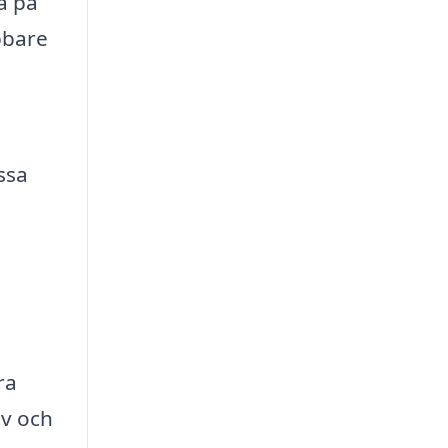
a på
bbare
a
ssa
a
ra
ov och