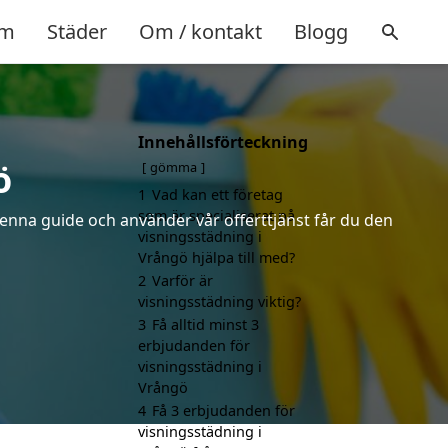
m
Städer
Om / kontakt
Blogg
Innehållsförteckning
ö
gömma
1
Vad kan ett företag
som är specialiserat på
denna guide och använder vår offerttjänst får du den
visningsstädning i
Vrångö hjälpa till med?
2
Varför är
visningsstädning viktig?
3
Få alltid minst 3
erbjudanden för
visningsstädning i
Vrångö
4
Få 3 erbjudanden för
visningsstädning i