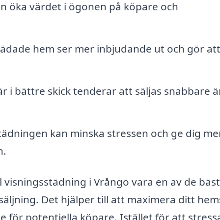
an öka värdet i ögonen på köpare och
städade hem ser mer inbjudande ut och gör at
 i bättre skick tenderar att säljas snabbare 
 städningen kan minska stressen och ge dig mer
n.
 visningsstädning i Vrångö vara en av de bäs
äljning. Det hjälper till att maximera ditt hem
 för potentiella köpare. Istället för att stress