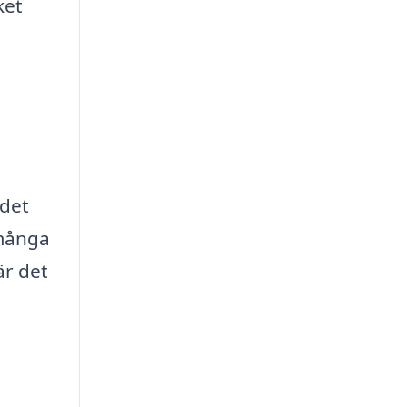
ket
 det
 många
är det