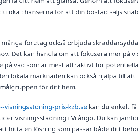
gen få ditt hem att glänsa. Genom att fokuser
 du öka chanserna för att din bostad säljs sna
 många företag också erbjuda skräddarsydd
hov. Det kan handla om att fokusera mer på vi
på vad som är mest attraktivt för potentiell
 den lokala marknaden kan också hjälpa till att
 målgruppen för ditt hem.
--visningsstdning-pris-kzb.se
kan du enkelt få
juder visningsstädning i Vrångö. Du kan jämfö
e att hitta en lösning som passar både ditt beh