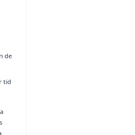
t
än de
 tid
ta
s
a