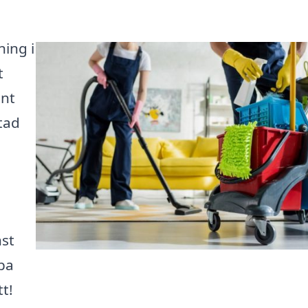
ning i
t
ent
tad
nst
pa
t!