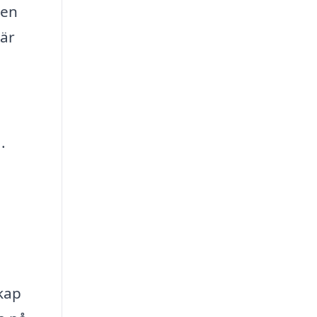
 en
 är
.
skap