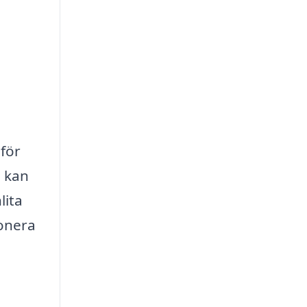
 för
ö kan
lita
ponera